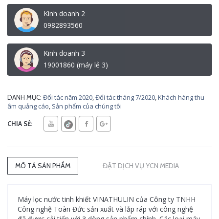
Kinh doanh 2
0982893560
Kinh doanh 3
19001860 (máy lẻ 3)
Đối tác năm 2020
,
Đối tác tháng 7/2020
,
Khách hàng thu
DANH MỤC:
âm quảng cáo
,
Sản phẩm của chúng tôi
CHIA SẺ:
MÔ TẢ SẢN PHẨM
ĐẶT DỊCH VỤ YCN MEDIA
Máy lọc nước tinh khiết VINATHULIN của Công ty TNHH
Công nghệ Toàn Đức sản xuất và lắp ráp với công nghệ
đã được cải tiến với 3 dòng sản phẩm chính. Các loại máy