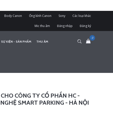
Body Canon
Ống kính Canon
Sony
Các loại khác
Mic thu âm
Đăng nhập
Đăng ký
 SỰ KIỆN - SẢN PHẨM
THU ÂM
 CHO CÔNG TY CỔ PHẦN HC -
 NGHỆ SMART PARKING - HÀ NỘI