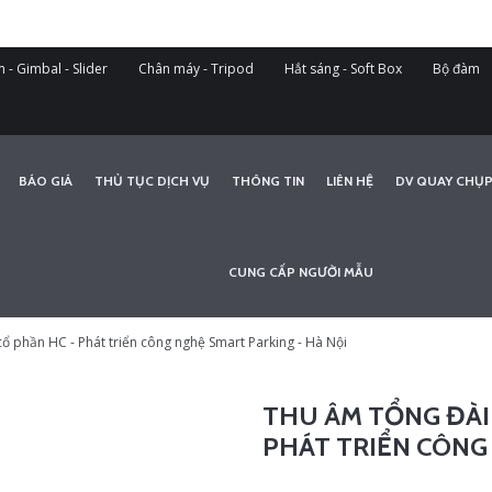
 - Gimbal - Slider
Chân máy - Tripod
Hắt sáng - Soft Box
Bộ đàm
BÁO GIÁ
THỦ TỤC DỊCH VỤ
THÔNG TIN
LIÊN HỆ
DV QUAY CHỤP
CUNG CẤP NGƯỜI MẪU
ổ phần HC - Phát triển công nghệ Smart Parking - Hà Nội
THU ÂM TỔNG ĐÀI
PHÁT TRIỂN CÔNG