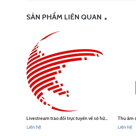
SẢN PHẨM LIÊN QUAN
Livestream trao đổi trực tuyến về sở hữu trí tuệ trong hiệp định EVFTA
LI
LIÊN HỆ
XEM NHANH
Liên hệ
Liên hệ