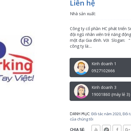
Liên hệ
Nhà sản xuất:
Công ty cổ phần HC phát triển S
đội ngũ nhân viên trẻ năng động,
một đại Gia đình. Với Slogan: “ 
công ty là:...
Kinh doanh 1
0927102666
Kinh doanh 3
19001860 (máy lẻ 3)
Đối tác năm 2020
,
Đối 
DANH MỤC:
của chúng tôi
CHIA SẺ: