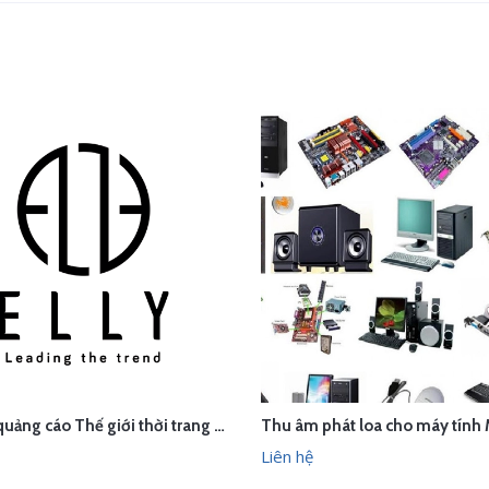
Thu âm quảng cáo Thế giới thời trang phụ kiện cao cấp ELLY, Sơn Tây, Hà Nội
ÊN HỆ
LIÊN HỆ
XEM NHANH
XEM N
Liên hệ