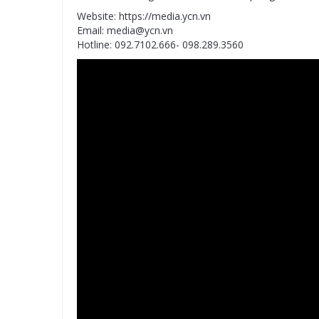
Website: https://media.ycn.vn
Email: media@ycn.vn
Hotline: 092.7102.666- 098.289.3560