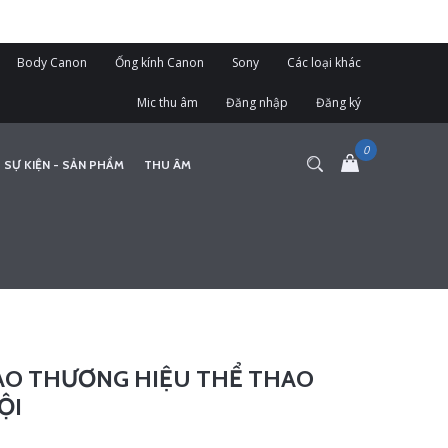
Body Canon
Ống kính Canon
Sony
Các loại khác
Mic thu âm
Đăng nhập
Đăng ký
 SỰ KIỆN - SẢN PHẨM
THU ÂM
ÁO THƯƠNG HIỆU THỂ THAO
ỘI