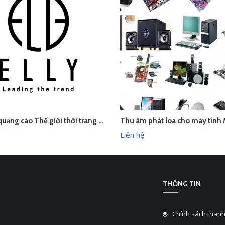
Thu âm quảng cáo Thế giới thời trang phụ kiện cao cấp ELLY, Sơn Tây, Hà Nội
ÊN HỆ
LIÊN HỆ
XEM NHANH
XEM N
Liên hệ
THÔNG TIN
Chính sách thanh