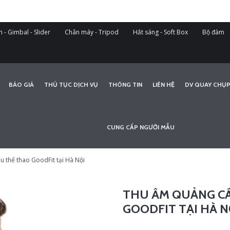
 - Gimbal - Slider
Chân máy - Tripod
Hắt sáng - Soft Box
Bộ đàm
BÁO GIÁ
THỦ TỤC DỊCH VỤ
THÔNG TIN
LIÊN HỆ
DV QUAY CHỤP
CUNG CẤP NGƯỜI MẪU
 thể thao GoodFit tại Hà Nội
THU ÂM QUẢNG C
GOODFIT TẠI HÀ N