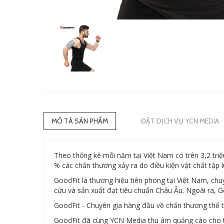
MÔ TẢ SẢN PHẨM
ĐẶT DỊCH VỤ YCN MEDIA
Theo thống kê mỗi năm tại Việt Nam có trên 3,2 tri
% các chấn thương xảy ra do điều kiện vật chất tập
GoodFit là thương hiệu tiên phong tại Việt Nam, ch
cứu và sản xuất đạt tiêu chuẩn Châu Âu. Ngoài ra, G
GoodFit - Chuyên gia hàng đầu về chấn thương thể 
GoodFit đã cùng YCN Media thu âm quảng cáo cho 