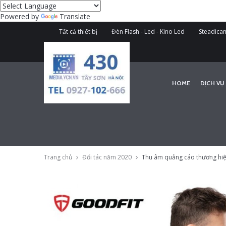
Powered by
Translate
Tất cả thiết bị
Đèn Flash - Led - Kino Led
Steadicam
HOME
DỊCH VỤ
Trang chủ
Đối tác năm 2020
Thu âm quảng cáo thương hiệu