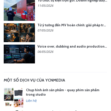
Tổ chức sự kiện trọn gói: Doanh nghiệp được gì khi chọn đơn vị chuyên nghiệp?
11/05/2026
Từ ý tưởng đến MV hoàn chỉnh: giải pháp trọn gói tại YCN Media
07/05/2026
Voice over, dubbing and audio production services in Vietnam for global content
06/05/2026
MỘT SỐ DỊCH VỤ CỦA YCNMEDIA
Chụp hình ảnh sản phẩm - quay phim sản phẩm
trong studio
Liên hệ