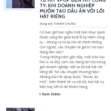
TỪ HIT VPOP ĐẾN HIT CÔNG
TY: KHI DOANH NGHIỆP
MUỐN TẠO DẤU ẤN VỚI LỜI
HÁT RIÊNG
Đăng bởi: THÀNH CHUNG
Có bao giờ bạn nghe một bản nhạc quen
thuộc vang lên giữa buổi lễ kỷ niệm công
ty – nhưng ca từ lại nói về chính những
con người, câu chuyện và giá trị nơi bạn
đang làm việc?
Trong những năm gần đây, một trào lưu
thú vị và đầy cảm xúc đang lan tỏa trong
giới doanh nghiệp: viết lại lời bài hát nổi
tiếng để "kể câu chuyện thương hiệu".
Những bản hit Vpop được "khoác áo
mới", biến thành lời ca nội bộ, bài hát sự
kiện hay MV tri ân khách hàng
Xem thêm