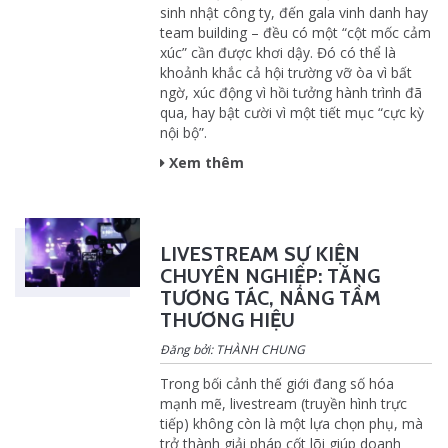
sinh nhật công ty, đến gala vinh danh hay
team building – đều có một “cột mốc cảm
xúc” cần được khơi dậy. Đó có thể là
khoảnh khắc cả hội trường vỡ òa vì bất
ngờ, xúc động vì hồi tưởng hành trình đã
qua, hay bật cười vì một tiết mục “cực kỳ
nội bộ”.
Xem thêm
LIVESTREAM SỰ KIỆN
CHUYÊN NGHIỆP: TĂNG
TƯƠNG TÁC, NÂNG TẦM
THƯƠNG HIỆU
Đăng bởi: THÀNH CHUNG
Trong bối cảnh thế giới đang số hóa
mạnh mẽ, livestream (truyền hình trực
tiếp) không còn là một lựa chọn phụ, mà
trở thành giải pháp cốt lõi giúp doanh