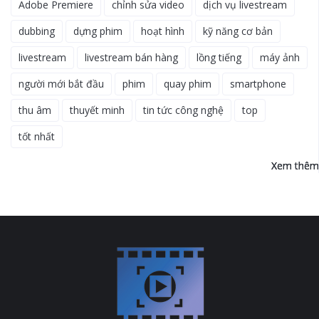
Adobe Premiere
chỉnh sửa video
dịch vụ livestream
dubbing
dựng phim
hoạt hình
kỹ năng cơ bản
livestream
livestream bán hàng
lồng tiếng
máy ảnh
người mới bắt đầu
phim
quay phim
smartphone
thu âm
thuyết minh
tin tức công nghệ
top
tốt nhất
Xem thêm
Xem thêm
Xem thêm