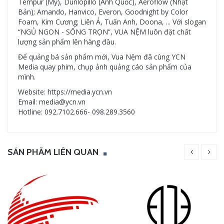
Tempur (Mỹ), Dunlopillo (Anh Quốc), Aeroflow (Nhật
Bản); Amando, Hanvico, Everon, Goodnight by Color
Foam, Kim Cương; Liên Á, Tuấn Anh, Doona, ... Với slogan
“NGỦ NGON - SỐNG TRỌN”, VUA NỆM luôn đặt chất
lượng sản phẩm lên hàng đầu.
Để quảng bá sản phẩm mới, Vua Nệm đã cùng YCN
Media quay phim, chụp ảnh quảng cáo sản phẩm của
mình.
Website: https://media.ycn.vn
Email: media@ycn.vn
Hotline: 092.7102.666- 098.289.3560
SẢN PHẨM LIÊN QUAN