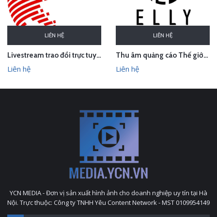
LIÊN HỆ
LIÊN HỆ
Thu âm quảng cáo Thế giới thời trang phụ kiện cao cấp ELLY, Sơn Tây, Hà Nội
Livestream trao đổi trực tuyến về sở hữu trí tuệ trong hiệp định EVFTA
Liên hệ
Liên hệ
YCN MEDIA - Đơn vị sản xuất hình ảnh cho doanh nghiệp uy tín tại Hà
Nội. Trực thuộc: Công ty TNHH Yêu Content Network - MST 0109954149