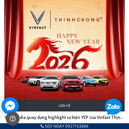
LIÊN HỆ
YCN Media quay dựng highlight sự kiện YEP của Vinfast Thịnh Cường
Liên hệ
GỌI NGAY 0927102666