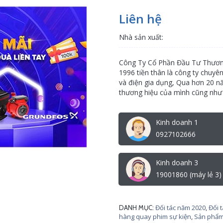
Liên hệ
Nhà sản xuất:
Công Ty Cổ Phần Đầu Tư Thươn
1996 tiền thân là công ty chuyê
và điện gia dụng, Qua hơn 20 n
thương hiệu của mình cũng như u
Kinh doanh 1
0927102666
Kinh doanh 3
19001860 (máy lẻ 3)
Đối tác năm 2020
,
Đối 
DANH MỤC:
hàng quay phim sự kiện
,
Sản phẩm