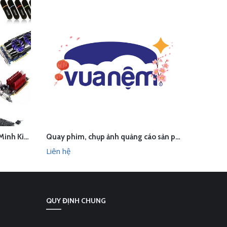
Thu âm phát loa cho máy tính Minh Kiên - Phúc Thọ, Hà Nội
Quay phim, chụp ảnh quảng cáo sản phẩm Vua Nệm - Hà Nội
LIÊN HỆ
L
HANH
XEM NHANH
Liên hệ
Liên hệ
QUY ĐỊNH CHUNG