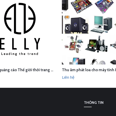
Thu âm quảng cáo Thế giới thời trang phụ kiện cao cấp ELLY, Sơn Tây, Hà Nội
ÊN HỆ
LIÊN HỆ
XEM NHANH
XEM N
Liên hệ
THÔNG TIN