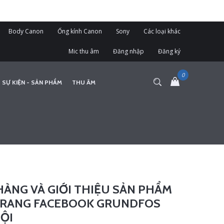
Body Canon
Ống kính Canon
Sony
Các loại khác
Mic thu âm
Đăng nhập
Đăng ký
 SỰ KIỆN - SẢN PHẨM
THU ÂM
HÀNG VÀ GIỚI THIỆU SẢN PHẨM
 TRANG FACEBOOK GRUNDFOS
NỘI