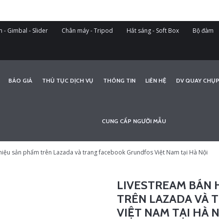
 - Gimbal - Slider
Chân máy - Tripod
Hắt sáng - Soft Box
Bộ đàm
BÁO GIÁ
THỦ TỤC DỊCH VỤ
THÔNG TIN
LIÊN HỆ
DV QUAY CHỤP
CUNG CẤP NGƯỜI MẪU
thiệu sản phẩm trên Lazada và trang facebook Grundfos Việt Nam tại Hà Nội
LIVESTREAM BÁN 
TRÊN LAZADA VÀ
VIỆT NAM TẠI HÀ 