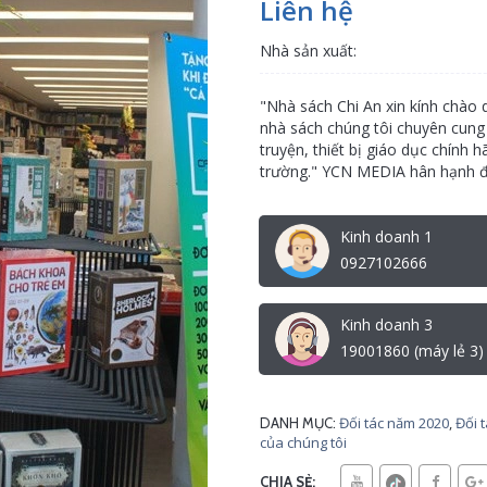
Liên hệ
Nhà sản xuất:
"Nhà sách Chi An xin kính chào
nhà sách chúng tôi chuyên cung
truyện, thiết bị giáo dục chính h
trường." YCN MEDIA hân hạnh đ
Kinh doanh 1
0927102666
Kinh doanh 3
19001860 (máy lẻ 3)
Đối tác năm 2020
,
Đối 
DANH MỤC:
của chúng tôi
CHIA SẺ: