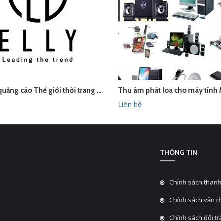
Thu âm quảng cáo Thế giới thời trang phụ kiện cao cấp ELLY, Sơn Tây, Hà Nội
ÊN HỆ
LIÊN HỆ
XEM NHANH
XEM N
Liên hệ
THÔNG TIN
Chính sách thanh
Chính sách vận 
Chính sách đổi tra