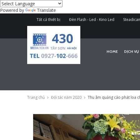
Powered by
Translate
Tất cả thiết bị
Đèn Flash - Led - Kino Led
Steadicam
HOME
DỊCH VỤ
Trang chủ
Đối tác năm 2020
Thu âm quảng cáo phát loa ch