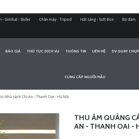
 - Gimbal - Slider
Chân máy - Tripod
Hắt sáng - Soft Box
Bộ đàm
BÁO GIÁ
THỦ TỤC DỊCH VỤ
THÔNG TIN
LIÊN HỆ
DV QUAY CHỤP
CUNG CẤP NGƯỜI MẪU
o Nhà sách Chi An - Thanh Oai - Hà Nội
THU ÂM QUẢNG CÁ
AN - THANH OAI - 