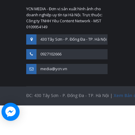
YCN MEDIA - Đơn vị sản xuất hình ảnh cho
doanh nghiệp uy tín tại Hà Nội. Trực thuộc:
Công ty TNHH Yêu Content Network - MST
0109954149
430 Tây Sơn - P. Đống Đa - TP. Hà Nội
0927102666
media@ycn.vn
ĐC: 430 Tây Sơn - P. Đống Đa - TP. Hà Nội |
Xem Bản 