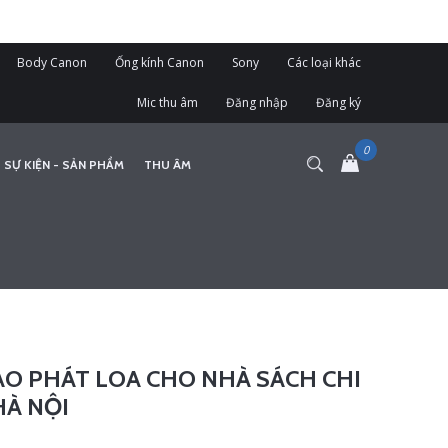
Body Canon
Ống kính Canon
Sony
Các loại khác
Mic thu âm
Đăng nhập
Đăng ký
 SỰ KIỆN - SẢN PHẨM
THU ÂM
O PHÁT LOA CHO NHÀ SÁCH CHI
HÀ NỘI