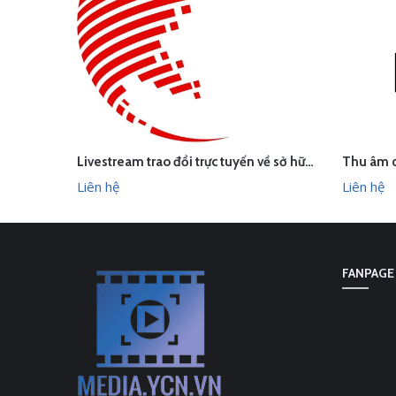
Livestream trao đổi trực tuyến về sở hữu trí tuệ trong hiệp định EVFTA
LI
LIÊN HỆ
XEM NHANH
Liên hệ
Liên hệ
FANPAGE