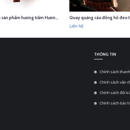
Chụp ảnh sản phẩm hương trầm Hương Xưa - Kính Tâm trong studio Hà Nội
ÊN HỆ
LIÊN HỆ
XEM NHANH
XEM N
Liên hệ
THÔNG TIN
Chính sách thanh
Chính sách vận 
Chính sách đổi tra
Chính sách bảo 