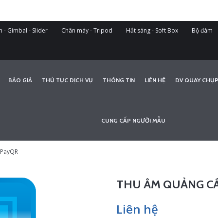
 - Gimbal - Slider
Chân máy - Tripod
Hắt sáng - Soft Box
Bộ đàm
BÁO GIÁ
THỦ TỤC DỊCH VỤ
THÔNG TIN
LIÊN HỆ
DV QUAY CHỤP
CUNG CẤP NGƯỜI MẪU
NPayQR
THU ÂM QUẢNG CÁ
Liên hệ