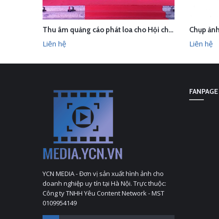
Thu âm quảng cáo phát loa cho Hội chợ Làng nghề VN 2018
LIÊN HỆ
LI
XEM NHANH
Liên hệ
Liên hệ
FANPAGE
YCN MEDIA - Đơn vị sản xuất hình ảnh cho
doanh nghiệp uy tín tại Hà Nội. Trực thuộc:
Công ty TNHH Yêu Content Network - MST
0109954149