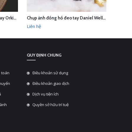
Quay quảng cáo đồng hồ đeo tay Orkina trong studio Hà Nội
Chụp ảnh đồng hồ đeo tay Daniel Wellington concept Giáng sinh trong studio Hà Nội
LIÊN HỆ
L
HANH
XEM NHANH
Liên hệ
Liên hệ
QUY ĐỊNH CHUNG
 toán
Điều khoản sử dụng
chuyển
Điều khoản giao dịch
̉
Dịch vụ tiện ích
hành
Quyền sở hữu trí tuệ