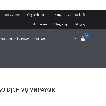
Body Canon
Ống kính Canon
Sony
Các loại khác
Mic thu âm
Đăng nhập
Đăng ký
 SỰ KIỆN - SẢN PHẨM
THU ÂM
O DỊCH VỤ VNPAYQR