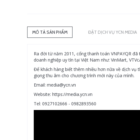
MÔ TẢ SẢN PHẨM
ĐẶT DỊCH VỤ YCN MEDIA
Ra đời từ năm 2011, cổng thanh toán VNPAYQR đã trở
doanh nghiệp uy tín tại Việt Nam như: VinMart, VTVc
Để khách hàng biết thêm nhiều hơn nữa về dịch vụ
giọng thu âm cho chương trình mới này của mình.
Email: media@ycn.vn
Website: https://media.ycn.vn
Tel: 0927102666 - 0982893560