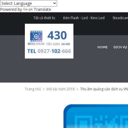
Powered by
Translate
Tất cả thiết bị
Đèn Flash - Led - Kino Led
Steadicam
HOME
DỊCH VỤ
Trang chủ
Đối tác năm 2018
Thu âm quảng cáo dịch vụ V