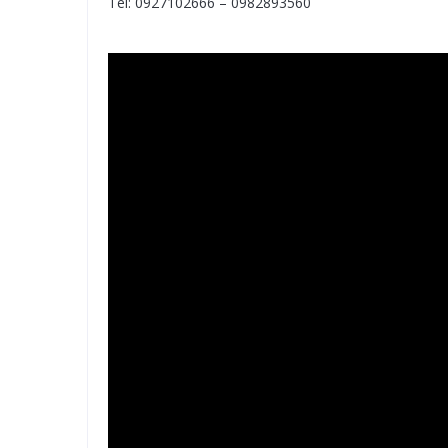
Tel: 0927102666 – 0982893560