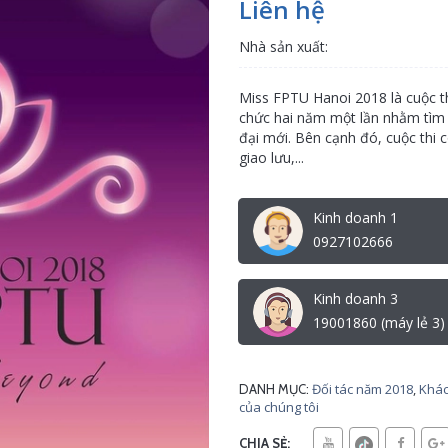
Liên hệ
Nhà sản xuất:
Miss FPTU Hanoi 2018 là cuộc t
chức hai năm một lần nhằm tìm k
đại mới. Bên cạnh đó, cuộc thi c
giao lưu,...
Kinh doanh 1
0927102666
Kinh doanh 3
19001860 (máy lẻ 3)
Đối tác năm 2018
,
Khác
DANH MỤC:
của chúng tôi
CHIA SẺ: