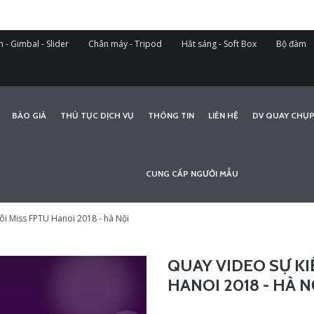
 - Gimbal - Slider
Chân máy - Tripod
Hắt sáng - Soft Box
Bộ đàm
BÁO GIÁ
THỦ TỤC DỊCH VỤ
THÔNG TIN
LIÊN HỆ
DV QUAY CHỤP
CUNG CẤP NGƯỜI MẪU
ôi Miss FPTU Hanoi 2018 - hà Nội
QUAY VIDEO SỰ KI
HANOI 2018 - HÀ N