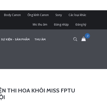
Body Canon
Ống kính Canon
Sony
Các loại khác
Mic thu âm
Đăng nhập
Đăng ký
 SỰ KIỆN - SẢN PHẨM
THU ÂM
ỆN THI HOA KHÔI MISS FPTU
ỘI