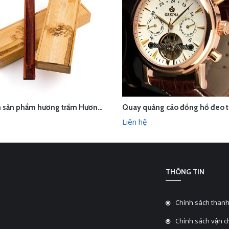
Chụp ảnh sản phẩm hương trầm Hương Xưa - Kính Tâm trong studio Hà Nội
ÊN HỆ
LIÊN HỆ
XEM NHANH
XEM N
Liên hệ
THÔNG TIN
Chính sách thanh
Chính sách vận 