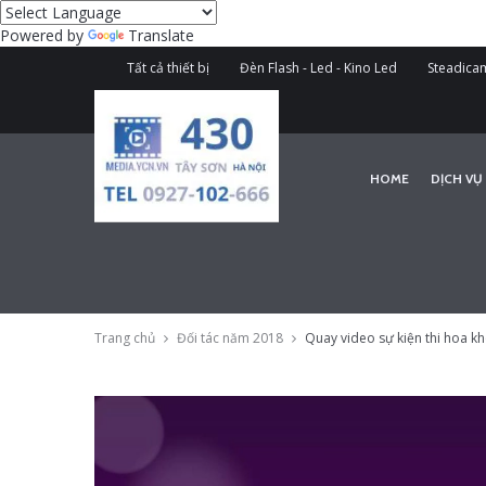
Powered by
Translate
Tất cả thiết bị
Đèn Flash - Led - Kino Led
Steadicam
HOME
DỊCH VỤ
Trang chủ
Đối tác năm 2018
Quay video sự kiện thi hoa kh