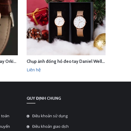
Quay quảng cáo đồng hồ đeo tay Orkina trong studio Hà Nội
Chụp ảnh đồng hồ đeo tay Daniel Wellington concept Giáng sinh trong studio Hà Nội
LIÊN HỆ
L
HANH
XEM NHANH
Liên hệ
Liên hệ
QUY ĐỊNH CHUNG
 toán
Điều khoản sử dụng
chuyển
Điều khoản giao dịch