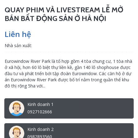
QUAY PHIM VÀ LIVESTREAM LỄ MỞ
BÁN BẤT ĐỘNG SẢN Ở HÀ NỘI
Liên hệ
Nhà sản xuất:
Eurowindow River Park là tổ hợp gồm 4 tòa chung cư, 1 tòa nhà
ở xã hội, hơn 60 lô biệt thự liền kề, gần 140 lô shophouse được
đầu tư và phát triển bới tập đoàn Eurowindow. Các căn hộ ở dự
án Eurowindow River Park được bố trí nằm trong quần thể khu
đô thị rộng 5ha với...
Kinh doanh 1
0927102666
Kinh doanh 2
0982893560