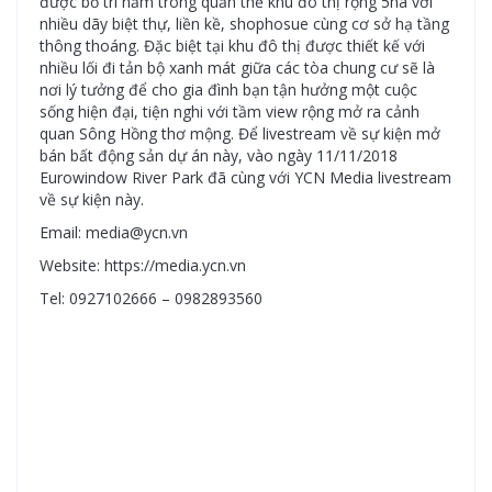
được bố trí nằm trong quần thể khu đô thị rộng 5ha với
nhiều dãy biệt thự, liền kề, shophosue cùng cơ sở hạ tầng
thông thoáng. Đặc biệt tại khu đô thị được thiết kế với
nhiều lối đi tản bộ xanh mát giữa các tòa chung cư sẽ là
nơi lý tưởng để cho gia đình bạn tận hưởng một cuộc
sống hiện đại, tiện nghi với tầm view rộng mở ra cảnh
quan Sông Hồng thơ mộng. Để livestream về sự kiện mở
bán bất động sản dự án này, vào ngày 11/11/2018
Eurowindow River Park đã cùng với YCN Media livestream
về sự kiện này.
Email: media@ycn.vn
Website: https://media.ycn.vn
Tel: 0927102666 – 0982893560