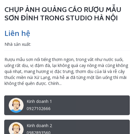
CHỤP ẢNH QUẢNG CÁO RƯỢU MẪU
SƠN ĐỈNH TRONG STUDIO HÀ NỘI
Liên hệ
Nhà sản xuất:
Rượu mẫu sơn nổi tiếng thơm ngon, trong vắt như nước suối,
uống rất dịu, vị đậm đà, lại không quá cay nồng mà cũng không
quá nhạt, mang hương vị đặc trưng, thơm dịu của lá và rễ cây
thuốc miền núi Xứ Lạng, mà hễ ai đã từng một lần uống thì mãi
không thể quên được. Chính...
Kinh doanh 1
0927102666
Kinh doanh 2
0982893560