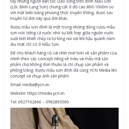
tay những người dân tộc Dao sống trên đỉnh Mẫu Sơn
(Lộc Bình-Lạng Sơn) chưng cất ở độ cao 800-1000m so
với mặt biển bằng phương thức truyền thống, được lưu
truyền tứ đời này qua đời khác.
Rượu mẫu sơn đỉnh là một trong những dòng rượu mẫu
sơn nức tiếng cả nước nhờ sự kết hợp giữa nguồn nước
suối tinh khiết chảy ra từ lòng núi với khí hậu quanh năm
dịu mát chỉ có ở Mẫu Sơn.
Để cho khách hàng có cái nhìn mới hơn về sản phẩm của
mình theo các concept riêng về màu và mẫu mã sản
phẩm chứ không đơn thuần là chỉ chụp sản phẩm và
phông trắng. Rượu mẫu sơn đỉnh đã cùng YCN Media lên
concept và chụp ảnh sản phẩm.
Email: media@ycn.vn
Website: https://media.ycn.vn
Tel: 0927102666 – 0982893560