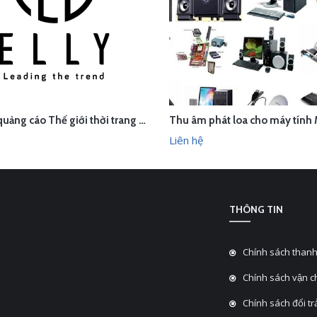
Thu âm quảng cáo Thế giới thời trang phụ kiện cao cấp ELLY, Sơn Tây, Hà Nội
ÊN HỆ
LIÊN HỆ
XEM NHANH
XEM N
Liên hệ
THÔNG TIN
Chính sách thanh
Chính sách vận 
Chính sách đổi tra