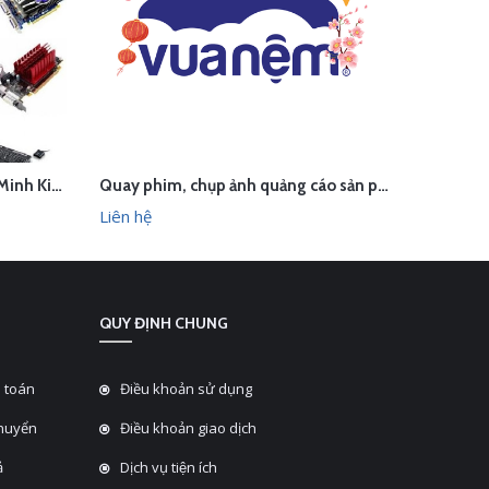
Thu âm phát loa cho máy tính Minh Kiên - Phúc Thọ, Hà Nội
Quay phim, chụp ảnh quảng cáo sản phẩm Vua Nệm - Hà Nội
LIÊN HỆ
L
HANH
XEM NHANH
Liên hệ
Liên hệ
QUY ĐỊNH CHUNG
 toán
Điều khoản sử dụng
chuyển
Điều khoản giao dịch
̉
Dịch vụ tiện ích