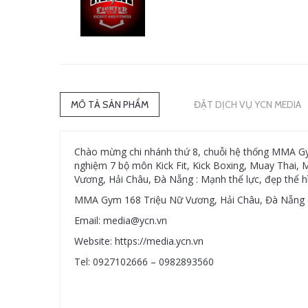
MÔ TẢ SẢN PHẨM
ĐẶT DỊCH VỤ YCN MEDIA
Chào mừng chi nhánh thứ 8, chuỗi hệ thống MMA Gym
nghiệm 7 bộ môn Kick Fit, Kick Boxing, Muay Thai,
Vương, Hải Châu, Đà Nẵng : Mạnh thể lực, đẹp thể hì
MMA Gym 168 Triệu Nữ Vương, Hải Châu, Đà Nẵng đ
Email: media@ycn.vn
Website: https://media.ycn.vn
Tel: 0927102666 – 0982893560