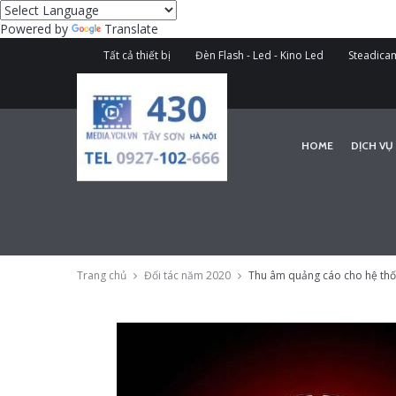
Powered by
Translate
Tất cả thiết bị
Đèn Flash - Led - Kino Led
Steadicam
HOME
DỊCH VỤ
Trang chủ
Đối tác năm 2020
Thu âm quảng cáo cho hệ th