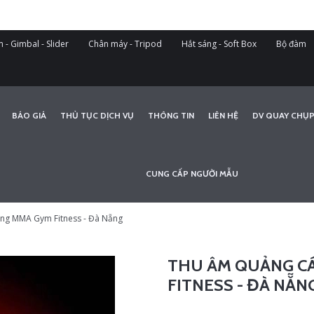
 - Gimbal - Slider
Chân máy - Tripod
Hắt sáng - Soft Box
Bộ đàm
BÁO GIÁ
THỦ TỤC DỊCH VỤ
THÔNG TIN
LIÊN HỆ
DV QUAY CHỤP
CUNG CẤP NGƯỜI MẪU
ống MMA Gym Fitness - Đà Nẵng
THU ÂM QUẢNG C
FITNESS - ĐÀ NẴN