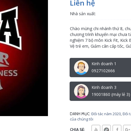
Liên hệ
Nhà sản xuất:
Chào mừng chi nhánh thứ 8, ch
chương trình khuyến mại chưa từ
nghiệm 7 bộ môn Kick Fit, Kick
Vệ trẻ em, Giảm cân cấp tốc, Gi
Kinh doanh 1
0927102666
Kinh doanh 3
19001860 (máy lẻ 3)
Đối tác năm 2020
,
Đối 
DANH MỤC:
của chúng tôi
CHIA SẺ: