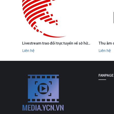
Livestream trao đổi trực tuyến về sở hữu trí tuệ trong hiệp định EVFTA
LI
LIÊN HỆ
XEM NHANH
Liên hệ
Liên hệ
FANPAGE