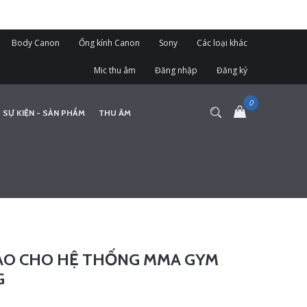
Body Canon
Ống kính Canon
Sony
Các loại khác
Mic thu âm
Đăng nhập
Đăng ký
 SỰ KIỆN - SẢN PHẨM
THU ÂM
ÁO CHO HỆ THỐNG MMA GYM
G