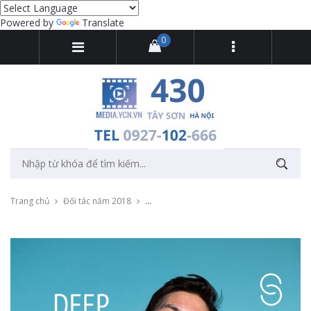
Powered by
Translate
0
Trang chủ
Đối tác năm 2018
Quay video sự kiện ra mắt Máy rửa mặt A