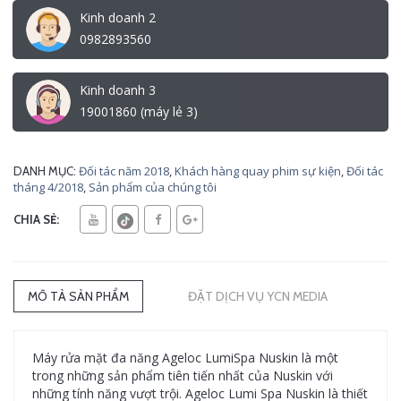
Kinh doanh 2
0982893560
Kinh doanh 3
19001860 (máy lẻ 3)
Đối tác năm 2018
,
Khách hàng quay phim sự kiện
,
Đối tác
DANH MỤC:
tháng 4/2018
,
Sản phẩm của chúng tôi
CHIA SẺ:
MÔ TẢ SẢN PHẨM
ĐẶT DỊCH VỤ YCN MEDIA
Máy rửa mặt đa năng Ageloc LumiSpa Nuskin là một
trong những sản phẩm tiên tiến nhất của Nuskin với
những tính năng vượt trội. Ageloc Lumi Spa Nuskin là thiết