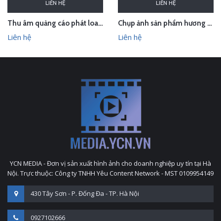
LIÊN HỆ
LIÊN HỆ
Thu âm quảng cáo phát loa cho Hội chợ Làng nghề VN 2018
Chụp ảnh sản phẩm hương trầm Hương Xưa - Kính Tâm trong studio Hà Nội
Liên hệ
Liên hệ
YCN MEDIA - Đơn vị sản xuất hình ảnh cho doanh nghiệp uy tín tại Hà
Nội. Trực thuộc: Công ty TNHH Yêu Content Network - MST 0109954149
430 Tây Sơn - P. Đống Đa - TP. Hà Nội
0927102666