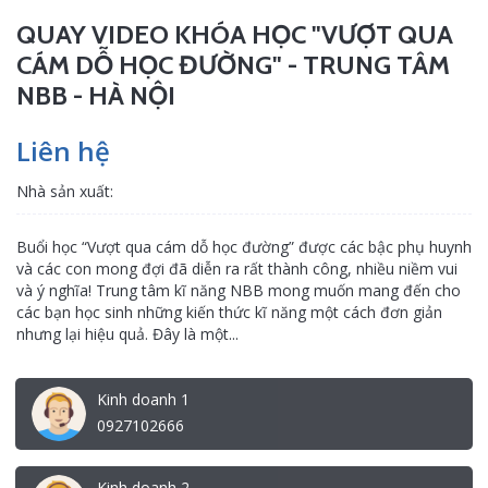
QUAY VIDEO KHÓA HỌC "VƯỢT QUA
CÁM DỖ HỌC ĐƯỜNG" - TRUNG TÂM
NBB - HÀ NỘI
Liên hệ
Nhà sản xuất:
Buổi học “Vượt qua cám dỗ học đường” được các bậc phụ huynh
và các con mong đợi đã diễn ra rất thành công, nhiều niềm vui
và ý nghĩa! Trung tâm kĩ năng NBB mong muốn mang đến cho
các bạn học sinh những kiến thức kĩ năng một cách đơn giản
nhưng lại hiệu quả. Đây là một...
Kinh doanh 1
0927102666
Kinh doanh 2