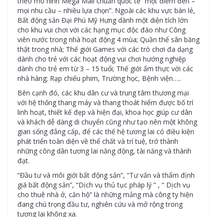
theo mô hình Mega Mall chuẩn quốc tế “một điểm đến –
mọi nhu cầu – nhiều lựa chọn”. Ngoài các khu vực bán lẻ,
Bất động sản Đại Phú Mỹ Hưng dành một diện tích lớn
cho khu vui chơi với các hạng mục độc đáo như Công
viên nước trong nhà hoạt động 4 mùa; Quần thể sân băng
thật trong nhà; Thế giới Games với các trò chơi đa dạng
dành cho trẻ với các hoạt động vui chơi hướng nghiệp
dành cho trẻ em từ 3 – 15 tuổi; Thế giới ẩm thực với các
nhà hàng; Rạp chiếu phim, Trường học, Bệnh viện…..
Bên cạnh đó, các khu dân cư và trung tâm thương mại
với hệ thống thang máy và thang thoát hiểm được bố trí
linh hoạt, thiết kế đẹp và hiện đại, khoa học giúp cư dân
và khách dễ dàng di chuyển cũng như tạo nên một không
gian sống đẳng cấp, để các thế hệ tương lai có điều kiện
phát triển toàn diện về thể chất và trí tuệ, trở thành
những công dân tương lai năng động, tài năng và thành
đạt.
“Đầu tư và môi giới bất động sản”, “Tư vấn và thẩm định
giá bất động sản”, “Dịch vụ thủ tục pháp lý ” , “ Dịch vụ
cho thuê nhà ở, căn hộ” là những mảng mà công ty hiện
đang chú trọng đầu tư, nghiên cứu và mở rộng trong
tương lai không xa.