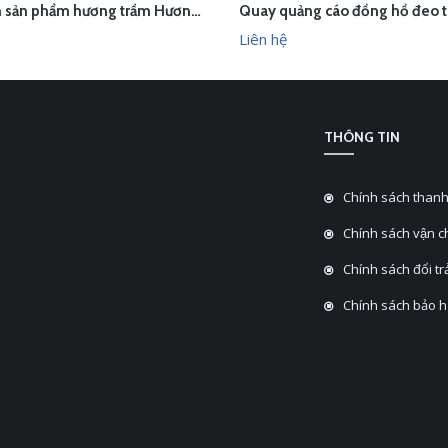
Chụp ảnh sản phẩm hương trầm Hương Xưa - Kính Tâm trong studio Hà Nội
ÊN HỆ
LIÊN HỆ
XEM NHANH
XEM N
Liên hệ
THÔNG TIN
Chính sách thanh
Chính sách vận 
Chính sách đổi tra
Chính sách bảo 