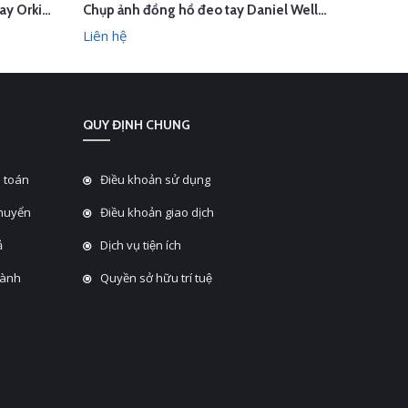
Quay quảng cáo đồng hồ đeo tay Orkina trong studio Hà Nội
Chụp ảnh đồng hồ đeo tay Daniel Wellington concept Giáng sinh trong studio Hà Nội
LIÊN HỆ
L
HANH
XEM NHANH
Liên hệ
Liên hệ
QUY ĐỊNH CHUNG
 toán
Điều khoản sử dụng
chuyển
Điều khoản giao dịch
̉
Dịch vụ tiện ích
hành
Quyền sở hữu trí tuệ