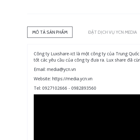
MÔ TẢ SẢN PHẨM
ĐẶT DỊCH VỤ YCN MEDIA
Công ty Luxshare-ict là một công ty của Trung Quốc
tốt các yêu cầu của công ty đưa ra. Lux share đã cù
Email: media@ycn.vn
Website: https://media.ycn.vn
Tel: 0927102666 - 0982893560