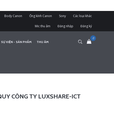
Body Canon
Ống kính Canon
Sony
Các loại khác
Mic thu âm
Đăng nhập
Đăng ký
 SỰ KIỆN - SẢN PHẨM
THU ÂM
QUY CÔNG TY LUXSHARE-ICT