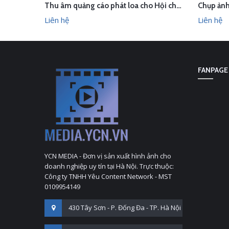
Thu âm quảng cáo phát loa cho Hội chợ Làng nghề VN 2018
LIÊN HỆ
LI
XEM NHANH
Liên hệ
Liên hệ
FANPAGE
YCN MEDIA - Đơn vị sản xuất hình ảnh cho
doanh nghiệp uy tín tại Hà Nội. Trực thuộc:
Công ty TNHH Yêu Content Network - MST
0109954149
430 Tây Sơn - P. Đống Đa - TP. Hà Nội