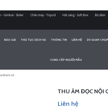
 - Gimbal - Slider
Chân máy - Tripod
Hắt sáng - Soft Box
Bộ đàm
BÁO GIÁ
THỦ TỤC DỊCH VỤ
THÔNG TIN
LIÊN HỆ
DV QUAY CHỤP
CUNG CẤP NGƯỜI MẪU
uxshare-ict
THU ÂM ĐỌC NỘI 
Liên hệ