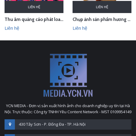
LIÊN HỆ
LIÊN HỆ
Thu âm quảng cáo phát loa cho Hội chợ Làng nghề VN 2018
Chụp ảnh sản phẩm hương trầm Hương Xưa - Kính Tâm trong studio Hà Nội
Liên hệ
Liên hệ
YCN MEDIA - Đơn vị sản xuất hình ảnh cho doanh nghiệp uy tín tại Hà
Nội. Trực thuộc: Công ty TNHH Yêu Content Network - MST 0109954149
430 Tây Sơn - P. Đống Đa - TP. Hà Nội