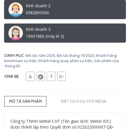
Kinh doanh 2
0982893560
Kinh doanh 3
19001860 (máy lẻ 3)
Đối tác năm 2020
,
Đối tác tháng 10/2020
,
Khách hàng
DANH MỤC:
livestream sự kiện
,
Khách hàng quay phim sự kiện
,
Sản phẩm của
chúng tôi
CHIA SẺ:
MÔ TẢ SẢN PHẨM
ĐẶT DỊCH VỤ YCN MEDIA
Công ty TNHH Viettel-CHT (Tên giao dịch: Viettel IDC)
được thành lập theo Quyết định số 022022000007 QĐ-