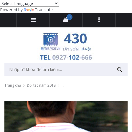
Powered by
Translate
0
Trang chủ
Đối tác năm 2018
Ghi hình và dựng video trận bóng đá của 