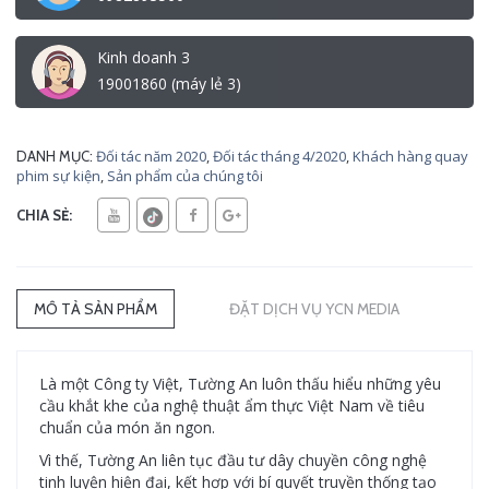
Kinh doanh 3
19001860 (máy lẻ 3)
Đối tác năm 2020
,
Đối tác tháng 4/2020
,
Khách hàng quay
DANH MỤC:
phim sự kiện
,
Sản phẩm của chúng tôi
CHIA SẺ:
MÔ TẢ SẢN PHẨM
ĐẶT DỊCH VỤ YCN MEDIA
Là một Công ty Việt, Tường An luôn thấu hiểu những yêu
cầu khắt khe của nghệ thuật ẩm thực Việt Nam về tiêu
chuẩn của món ăn ngon.
Vì thế, Tường An liên tục đầu tư dây chuyền công nghệ
tinh luyện hiện đại, kết hợp với bí quyết truyền thống tạo