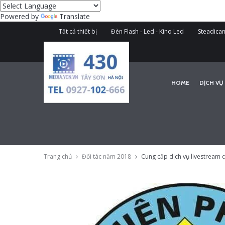
Powered by
Translate
Tất cả thiết bị
Đèn Flash - Led - Kino Led
Steadicam
HOME
DỊCH VỤ
Trang chủ
Đối tác năm 2018
Cung cấp dịch vụ livestream 