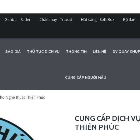
 - Gimbal - Slider
Chân máy - Tripod
Hắt sáng - Soft Box
Bộ đàm
BÁO GIÁ
THỦ TỤC DỊCH VỤ
THÔNG TIN
LIÊN HỆ
DV QUAY CHỤP
CUNG CẤP NGƯỜI MẪU
cho Nghệ thuật Thiên Phúc
CUNG CẤP DỊCH V
THIÊN PHÚC