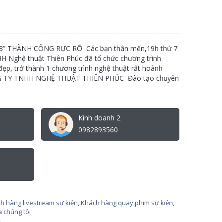
” THÀNH CÔNG RỰC RỠ Các bạn thân mến,19h thứ 7
H Nghệ thuật Thiên Phúc đã tổ chức chương trình
ẹp, trở thành 1 chương trình nghệ thuật rất hoành
CÔNG TY TNHH NGHỆ THUẬT THIÊN PHÚC Đào tạo chuyên
Kinh doanh 2
0982893560
h hàng livestream sự kiện
,
Khách hàng quay phim sự kiện
,
 chúng tôi