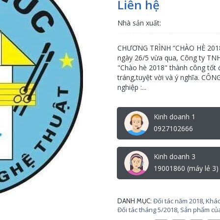
Liên hệ
Nhà sản xuất:
CHƯƠNG TRÌNH “CHÀO HÈ 2018
ngày 26/5 vừa qua, Công ty TNH
"Chào hè 2018" thành công tốt đ
tráng,tuyệt vời và ý nghĩa. 
nghiệp :...
Kinh doanh 1
0927102666
Kinh doanh 3
19001860 (máy lẻ 3)
Đối tác năm 2018
,
Khác
DANH MỤC:
Đối tác tháng 5/2018
,
Sản phẩm của