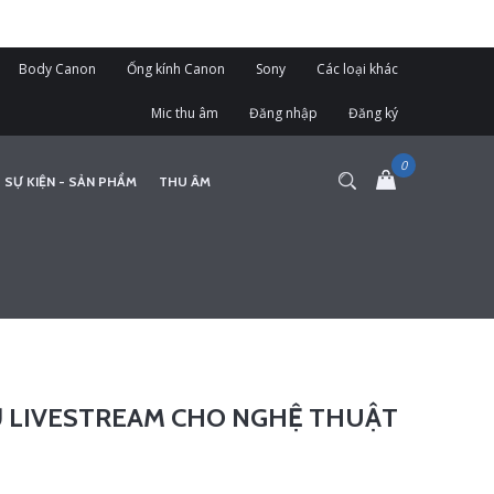
Body Canon
Ống kính Canon
Sony
Các loại khác
Mic thu âm
Đăng nhập
Đăng ký
 SỰ KIỆN - SẢN PHẨM
THU ÂM
Ụ LIVESTREAM CHO NGHỆ THUẬT