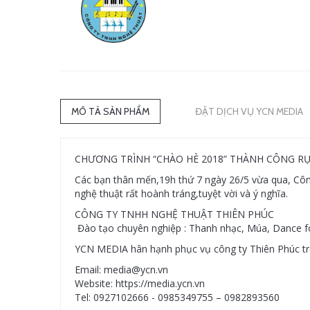
MÔ TẢ SẢN PHẨM
ĐẶT DỊCH VỤ YCN MEDIA
CHƯƠNG TRÌNH “CHÀO HÈ 2018” THÀNH CÔNG R
Các bạn thân mến,19h thứ 7 ngày 26/5 vừa qua, Côn
nghệ thuật rất hoành tráng,tuyệt vời và ý nghĩa.
CÔNG TY TNHH NGHỆ THUẬT THIÊN PHÚC
Đào tạo chuyên nghiệp : Thanh nhạc, Múa, Dance for
YCN MEDIA hân hạnh phục vụ công ty Thiên Phúc tro
Email: media@ycn.vn
Website: https://media.ycn.vn
Tel: 0927102666 - 0985349755 – 0982893560