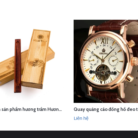
Chụp ảnh sản phẩm hương trầm Hương Xưa - Kính Tâm trong studio Hà Nội
ÊN HỆ
LIÊN HỆ
XEM NHANH
XEM N
Liên hệ