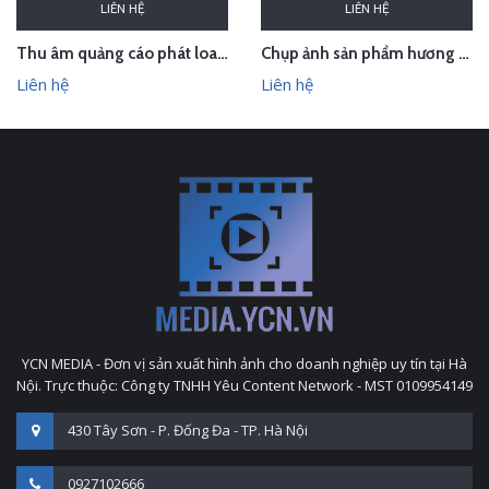
LIÊN HỆ
LIÊN HỆ
Thu âm quảng cáo phát loa cho Hội chợ Làng nghề VN 2018
Chụp ảnh sản phẩm hương trầm Hương Xưa - Kính Tâm trong studio Hà Nội
Liên hệ
Liên hệ
YCN MEDIA - Đơn vị sản xuất hình ảnh cho doanh nghiệp uy tín tại Hà
Nội. Trực thuộc: Công ty TNHH Yêu Content Network - MST 0109954149
430 Tây Sơn - P. Đống Đa - TP. Hà Nội
0927102666