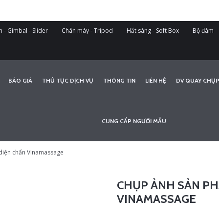
 - Gimbal - Slider
Chân máy - Tripod
Hắt sáng - Soft Box
Bộ đàm
BÁO GIÁ
THỦ TỤC DỊCH VỤ
THÔNG TIN
LIÊN HỆ
DV QUAY CHỤP
CUNG CẤP NGƯỜI MẪU
diện chẩn Vinamassage
CHỤP ẢNH SẢN PH
VINAMASSAGE