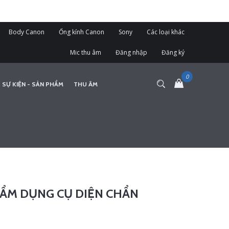
Body Canon
Ống kính Canon
Sony
Các loại khác
Mic thu âm
Đăng nhập
Đăng ký
 SỰ KIỆN - SẢN PHẨM
THU ÂM
ẨM DỤNG CỤ DIỆN CHẨN