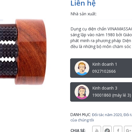
Liên hệ
Nhà sản xuất:
Dụng cụ diện chẩn VINAMASSAGE
sáng lập vào năm 1980 bởi Giáo
phát minh ra phương pháp Diện 
đều là những bộ môn chăm sóc s
Kinh doanh 1
0927102666
Kinh doanh 3
19001860 (máy lẻ 3)
Đối tác năm 2020
,
Đối 
DANH MỤC:
của chúng tôi
CHIA SẺ: