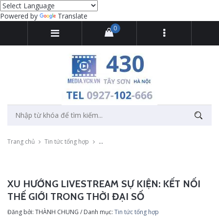
Powered by
Translate
0
Trang chủ
Tin tức tổng hợp
Xu Hướng Livestream Sự Kiện: Kết Nối Thế G
XU HƯỚNG LIVESTREAM SỰ KIỆN: KẾT NỐI
THẾ GIỚI TRONG THỜI ĐẠI SỐ
Đăng bởi: THÀNH CHUNG / Danh mục:
Tin tức tổng hợp