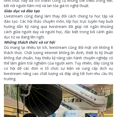
hình thức này đã trở thành công cụ không thể thiếu trong việc
kết nối người hâm mộ và lan tỏa giá trị nghệ thuật.
Giáo dục và đào tạo
Livestream cũng đang làm thay đổi cách chúng ta học tập và
đào tạo. Các hội thảo chuyên môn, lớp học trực tuyến hay buổi
hướng dẫn kỹ năng qua livestream đã giúp rút ngắn khoảng
cách giữa người dạy và người học, đặc biệt trong bối cảnh giáo
dục từ xa đang lên ngôi.
Những thách thức và cơ hội
Dù mang lại nhiều lợi ích, livestream cũng đối mặt với không ít
thách thức. Chất lượng Internet không ổn định, thiết bị kỹ thuật
không đạt chuẩn, hay thiếu kỹ năng vận hành chuyên nghiệp có
thể làm giảm trải nghiệm của người xem. Tuy nhiên, đây cũng là
cơ hội để các đơn vị tổ chức sự kiện và cung cấp dịch vụ
livestream nâng cao chất lượng và đáp ứng tốt hơn nhu cầu thị
trường.