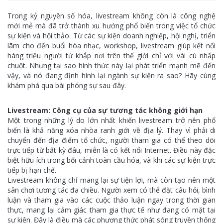
Trong kỷ nguyên số hóa, livestream không còn là công nghệ
mới mẻ mà đã trở thành xu hướng phổ biến trong việc tổ chức
sự kiện và hội thảo. Từ các sự kiện doanh nghiệp, hội nghị, triển
lãm cho đến buổi hòa nhạc, workshop, livestream giúp kết nối
hàng triệu người từ khắp nơi trên thế giới chỉ với vài cú nhấp
chuột. Nhưng tại sao hình thức này lại phát triển mạnh mẽ đến
vậy, và nó đang định hình lại ngành sự kiện ra sao? Hãy cùng
khám phá qua bài phóng sự sau đây.
Livestream: Công cụ của sự tương tác không giới hạn
Một trong những lý do lớn nhất khiến livestream trở nên phổ
biến là khả năng xóa nhòa ranh giới về địa lý. Thay vì phải di
chuyển đến địa điểm tổ chức, người tham gia có thể theo dõi
trực tiếp từ bất kỳ đâu, miễn là có kết nối Internet. Điều này đặc
biệt hữu ích trong bối cảnh toàn cầu hóa, và khi các sự kiện trực
tiếp bị hạn chế.
Livestream không chỉ mang lại sự tiện lợi, mà còn tạo nên một
sân chơi tương tác đa chiều. Người xem có thể đặt câu hỏi, bình
luận và tham gia vào các cuộc thảo luận ngay trong thời gian
thực, mang lại cảm giác tham gia thực tế như đang có mặt tại
sự kiện. Đây là điều mà các phương thức phát sóng truyền thống