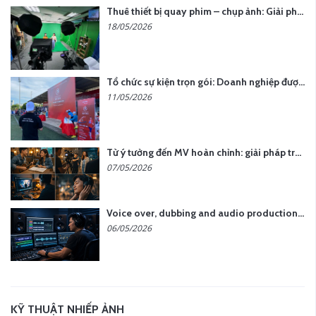
Thuê thiết bị quay phim – chụp ảnh: Giải pháp tối ưu chi phí cho doanh nghiệp
18/05/2026
Tổ chức sự kiện trọn gói: Doanh nghiệp được gì khi chọn đơn vị chuyên nghiệp?
11/05/2026
Từ ý tưởng đến MV hoàn chỉnh: giải pháp trọn gói tại YCN Media
07/05/2026
Voice over, dubbing and audio production services in Vietnam for global content
06/05/2026
KỸ THUẬT NHIẾP ẢNH