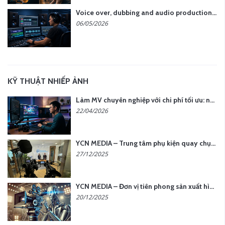
Voice over, dubbing and audio production services in Vietnam for global content
06/05/2026
KỸ THUẬT NHIẾP ẢNH
Làm MV chuyên nghiệp với chi phí tối ưu: nên chọn quay thực tế hay video AI?
22/04/2026
YCN MEDIA – Trung tâm phụ kiện quay chụp tại Hà Nội
27/12/2025
YCN MEDIA – Đơn vị tiên phong sản xuất hình ảnh & âm thanh bằng AI tại Hà Nội
20/12/2025