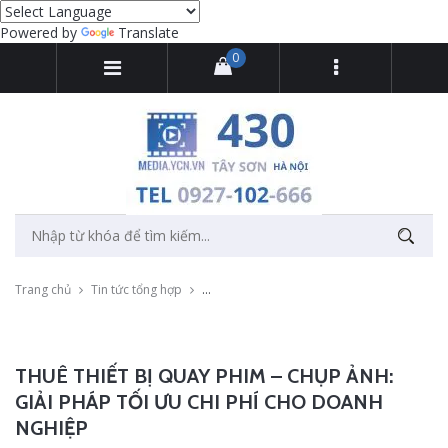
Powered by
Translate
0
Trang chủ
Tin tức tổng hợp
Thuê thiết bị quay phim – chụp ảnh: Giải ph
THUÊ THIẾT BỊ QUAY PHIM – CHỤP ẢNH:
GIẢI PHÁP TỐI ƯU CHI PHÍ CHO DOANH
NGHIỆP