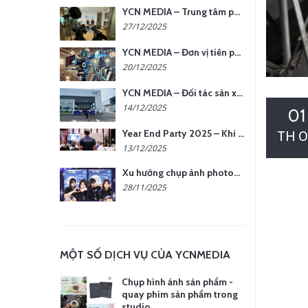
YCN MEDIA – Trung tâm phụ kiện quay chụp tại Hà Nội
27/12/2025
YCN MEDIA – Đơn vị tiên phong sản xuất hình ảnh & âm thanh bằng AI tại Hà Nội
20/12/2025
YCN MEDIA – Đối tác sản xuất hình ảnh chuyên nghiệp cho doanh nghiệp tại Hà Nội
14/12/2025
01
Year End Party 2025 – Khi Khoảnh Khắc Trở Thành Dấu Ấn | Gói Ưu Đãi Tháng 12 Từ YCN Media
TH 0
13/12/2025
Xu hướng chụp ảnh photobooth tại các sự kiện hiện nay
28/11/2025
MỘT SỐ DỊCH VỤ CỦA YCNMEDIA
Chụp hình ảnh sản phẩm -
quay phim sản phẩm trong
studio