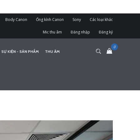
Body Canon
Ống kính Canon
Sony
Các loại khác
Mic thu âm
Đăng nhập
Đăng ký
 SỰ KIỆN - SẢN PHẨM
THU ÂM