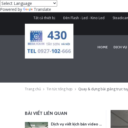
Powered by
Translate
Tất cả thiết bị
Đèn Flash - Led - Kino Led
Steadicam
HOME
DỊCH VỤ
Trang chủ
Tin tức tổng hợp
Quay & dựng bài giảng trực tuy
BÀI VIẾT LIÊN QUAN
Dịch vụ viết kịch bản video – Bước quan trọng quyết định thành công nội dung