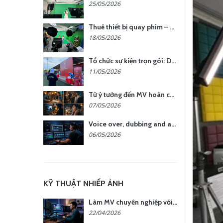
25/05/2026
Thuê thiết bị quay phim – chụp ảnh: Giải pháp tối ưu chi phí cho doanh nghiệp
18/05/2026
Tổ chức sự kiện trọn gói: Doanh nghiệp được gì khi chọn đơn vị chuyên nghiệp?
11/05/2026
Từ ý tưởng đến MV hoàn chỉnh: giải pháp trọn gói tại YCN Media
07/05/2026
Voice over, dubbing and audio production services in Vietnam for global content
06/05/2026
KỸ THUẬT NHIẾP ẢNH
Làm MV chuyên nghiệp với chi phí tối ưu: nên chọn quay thực tế hay video AI?
22/04/2026