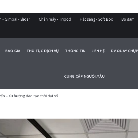
 - Gimbal - Slider
Chân máy - Tripod
Hắt sáng - Soft Box
Bộ đàm
BÁO GIÁ
THỦ TỤC DỊCH VỤ
THÔNG TIN
LIÊN HỆ
DV QUAY CHỤP
CUNG CẤP NGƯỜI MẪU
ến – Xu hướng đào tạo thời đại số