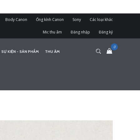
Body Canon
Ống kính Canon
Sony
Các loại khác
Mic thu âm
Đăng nhập
Đăng ký
 SỰ KIỆN - SẢN PHẨM
THU ÂM