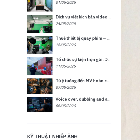
01/06/2026
Dịch vụ viết kịch bản video – Bước quan trọng quyết định thành công nội dung
25/05/2026
Thuê thiết bị quay phim – chụp ảnh: Giải pháp tối ưu chi phí cho doanh nghiệp
18/05/2026
Tổ chức sự kiện trọn gói: Doanh nghiệp được gì khi chọn đơn vị chuyên nghiệp?
11/05/2026
Từ ý tưởng đến MV hoàn chỉnh: giải pháp trọn gói tại YCN Media
07/05/2026
Voice over, dubbing and audio production services in Vietnam for global content
06/05/2026
KỸ THUẬT NHIẾP ẢNH