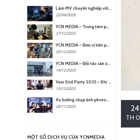
Làm MV chuyên nghiệp với chi phí tối ưu: nên chọn quay thực tế hay video AI?
22/04/2026
YCN MEDIA – Trung tâm phụ kiện quay chụp tại Hà Nội
27/12/2025
YCN MEDIA – Đơn vị tiên phong sản xuất hình ảnh & âm thanh bằng AI tại Hà Nội
20/12/2025
YCN MEDIA – Đối tác sản xuất hình ảnh chuyên nghiệp cho doanh nghiệp tại Hà Nội
14/12/2025
Year End Party 2025 – Khi Khoảnh Khắc Trở Thành Dấu Ấn | Gói Ưu Đãi Tháng 12 Từ YCN Media
13/12/2025
Xu hướng chụp ảnh photobooth tại các sự kiện hiện nay
24
28/11/2025
TH 0
MỘT SỐ DỊCH VỤ CỦA YCNMEDIA