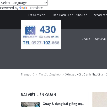
Powered by
Translate
Tất cả thiết bị
Đèn Flash - Led - Kino Led
Steadicam
HOME
DỊCH VỤ
Trang chủ
Tin tức tổng hợp
Xôn xao với bộ ảnh Người ta n
BÀI VIẾT LIÊN QUAN
Quay & dựng bài giảng trực tuyến – Xu hướng đào tạo thời đại số