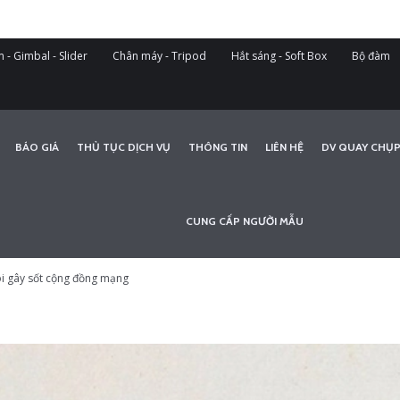
 - Gimbal - Slider
Chân máy - Tripod
Hắt sáng - Soft Box
Bộ đàm
BÁO GIÁ
THỦ TỤC DỊCH VỤ
THÔNG TIN
LIÊN HỆ
DV QUAY CHỤP
CUNG CẤP NGƯỜI MẪU
ói gây sốt cộng đồng mạng