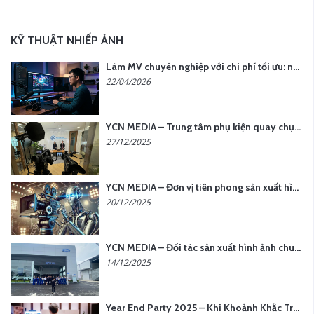
KỸ THUẬT NHIẾP ẢNH
Làm MV chuyên nghiệp với chi phí tối ưu: nên chọn quay thực tế hay video AI?
22/04/2026
YCN MEDIA – Trung tâm phụ kiện quay chụp tại Hà Nội
27/12/2025
YCN MEDIA – Đơn vị tiên phong sản xuất hình ảnh & âm thanh bằng AI tại Hà Nội
20/12/2025
YCN MEDIA – Đối tác sản xuất hình ảnh chuyên nghiệp cho doanh nghiệp tại Hà Nội
14/12/2025
Year End Party 2025 – Khi Khoảnh Khắc Trở Thành Dấu Ấn | Gói Ưu Đãi Tháng 12 Từ YCN Media