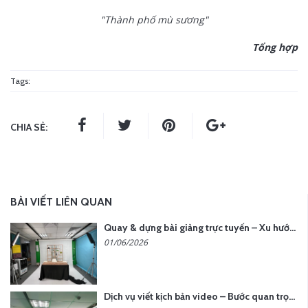
"Thành phố mù sương"
Tổng hợp
Tags:
CHIA SẺ:
BÀI VIẾT LIÊN QUAN
Quay & dựng bài giảng trực tuyến – Xu hướng đào tạo thời đại số
01/06/2026
Dịch vụ viết kịch bản video – Bước quan trọng quyết định thành công nội dung