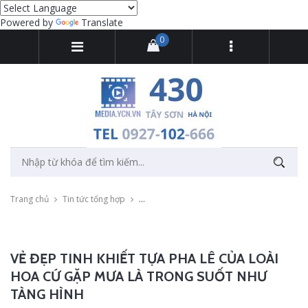
Powered by
Translate
0
Trang chủ
Tin tức tổng hợp
Vẻ đẹp tinh khiết tựa pha lê của loài hoa c
VẺ ĐẸP TINH KHIẾT TỰA PHA LÊ CỦA LOÀI
HOA CỨ GẶP MƯA LÀ TRONG SUỐT NHƯ
TÀNG HÌNH