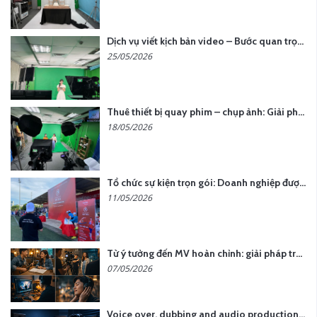
Dịch vụ viết kịch bản video – Bước quan trọng quyết định thành công nội dung
25/05/2026
Thuê thiết bị quay phim – chụp ảnh: Giải pháp tối ưu chi phí cho doanh nghiệp
18/05/2026
Tổ chức sự kiện trọn gói: Doanh nghiệp được gì khi chọn đơn vị chuyên nghiệp?
11/05/2026
Từ ý tưởng đến MV hoàn chỉnh: giải pháp trọn gói tại YCN Media
07/05/2026
Voice over, dubbing and audio production services in Vietnam for global content