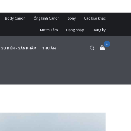
Body Canon
Ống kính Canon
Sony
Các loại khác
Mic thu âm
Đăng nhập
Đăng ký
 SỰ KIỆN - SẢN PHẨM
THU ÂM