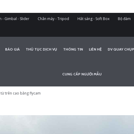
 - Gimbal - Slider
Chân máy - Tripod
Hắt sáng - Soft Box
Bộ đàm
BÁO GIÁ
THỦ TỤC DỊCH VỤ
THÔNG TIN
LIÊN HỆ
DV QUAY CHỤP
CUNG CẤP NGƯỜI MẪU
 từ trên cao bằng flycam