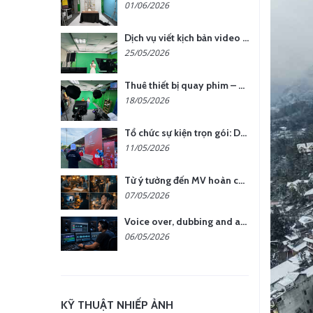
01/06/2026
Dịch vụ viết kịch bản video – Bước quan trọng quyết định thành công nội dung
25/05/2026
Thuê thiết bị quay phim – chụp ảnh: Giải pháp tối ưu chi phí cho doanh nghiệp
18/05/2026
Tổ chức sự kiện trọn gói: Doanh nghiệp được gì khi chọn đơn vị chuyên nghiệp?
11/05/2026
Từ ý tưởng đến MV hoàn chỉnh: giải pháp trọn gói tại YCN Media
07/05/2026
Voice over, dubbing and audio production services in Vietnam for global content
06/05/2026
KỸ THUẬT NHIẾP ẢNH