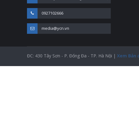
0927102666
media@ycn.vn
ĐC: 430 Tây Sơn - P. Đống Đa - TP. Hà Nội |
Xem Bản 