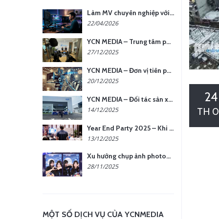
Làm MV chuyên nghiệp với chi phí tối ưu: nên chọn quay thực tế hay video AI?
22/04/2026
YCN MEDIA – Trung tâm phụ kiện quay chụp tại Hà Nội
27/12/2025
YCN MEDIA – Đơn vị tiên phong sản xuất hình ảnh & âm thanh bằng AI tại Hà Nội
20/12/2025
24
YCN MEDIA – Đối tác sản xuất hình ảnh chuyên nghiệp cho doanh nghiệp tại Hà Nội
TH 0
14/12/2025
Year End Party 2025 – Khi Khoảnh Khắc Trở Thành Dấu Ấn | Gói Ưu Đãi Tháng 12 Từ YCN Media
13/12/2025
Xu hướng chụp ảnh photobooth tại các sự kiện hiện nay
28/11/2025
MỘT SỐ DỊCH VỤ CỦA YCNMEDIA