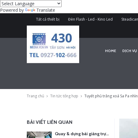
Powered by
Translate
Tất cả thiết bị
Đèn Flash - Led - Kino Led
Steadicam
HOME
DỊCH VỤ
Trang chủ
Tin tức tổng hợp
Tuyết phủ trắng xoá Sa Pa nhìn
BÀI VIẾT LIÊN QUAN
Quay & dựng bài giảng trực tuyến – Xu hướng đào tạo thời đại số