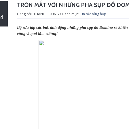
TRÒN MẮT VỚI NHỮNG PHA SỤP ĐỔ DOM
Đăng bởi: THÀNH CHUNG / Danh mục:
Tin tức tổng hợp
4
Bộ sưu tập các bức ảnh động những pha sụp đổ Domino sẽ khiến b
cùng vì quá là... sướng!