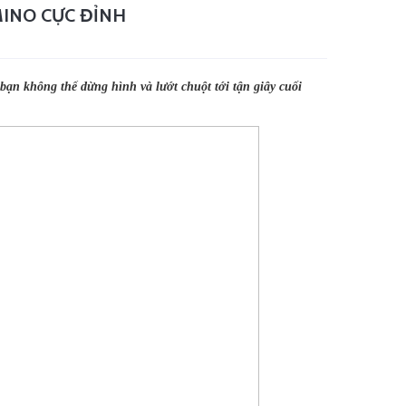
INO CỰC ĐỈNH
ạn không thể dừng hình và lướt chuột tới tận giây cuối