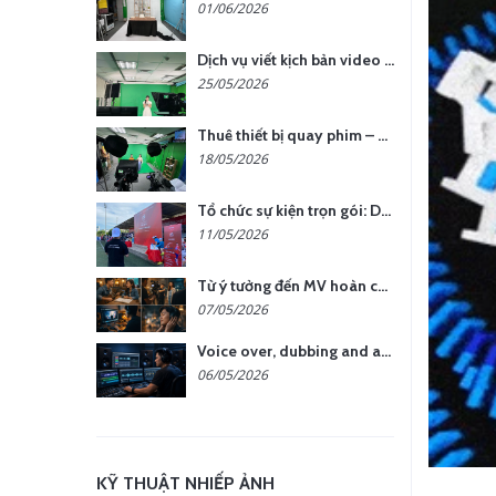
01/06/2026
Dịch vụ viết kịch bản video – Bước quan trọng quyết định thành công nội dung
25/05/2026
Thuê thiết bị quay phim – chụp ảnh: Giải pháp tối ưu chi phí cho doanh nghiệp
18/05/2026
Tổ chức sự kiện trọn gói: Doanh nghiệp được gì khi chọn đơn vị chuyên nghiệp?
11/05/2026
Từ ý tưởng đến MV hoàn chỉnh: giải pháp trọn gói tại YCN Media
07/05/2026
Voice over, dubbing and audio production services in Vietnam for global content
06/05/2026
KỸ THUẬT NHIẾP ẢNH