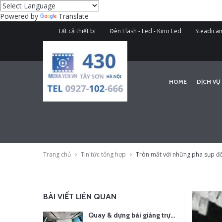
Powered by
Translate
Tất cả thiết bị
Đèn Flash - Led - Kino Led
Steadicam
HOME
DỊCH VỤ
Trang chủ
Tin tức tổng hợp
Tròn mắt với những pha sụp đ
BÀI VIẾT LIÊN QUAN
Quay & dựng bài giảng trực tuyến – Xu hướng đào tạo thời đại số