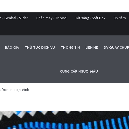
 - Gimbal - Slider
Chân máy - Tripod
Hắt sáng - Soft Box
Bộ đàm
BÁO GIÁ
THỦ TỤC DỊCH VỤ
THÔNG TIN
LIÊN HỆ
DV QUAY CHỤP
CUNG CẤP NGƯỜI MẪU
ổ Domino cực đỉnh