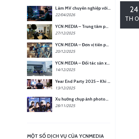
24
Làm MV chuyên nghiệp với chi phí tối ưu: nên chọn quay thực tế hay video AI?
22/04/2026
TH 0
YCN MEDIA – Trung tâm phụ kiện quay chụp tại Hà Nội
27/12/2025
YCN MEDIA – Đơn vị tiên phong sản xuất hình ảnh & âm thanh bằng AI tại Hà Nội
20/12/2025
YCN MEDIA – Đối tác sản xuất hình ảnh chuyên nghiệp cho doanh nghiệp tại Hà Nội
14/12/2025
Year End Party 2025 – Khi Khoảnh Khắc Trở Thành Dấu Ấn | Gói Ưu Đãi Tháng 12 Từ YCN Media
13/12/2025
Xu hướng chụp ảnh photobooth tại các sự kiện hiện nay
28/11/2025
MỘT SỐ DỊCH VỤ CỦA YCNMEDIA