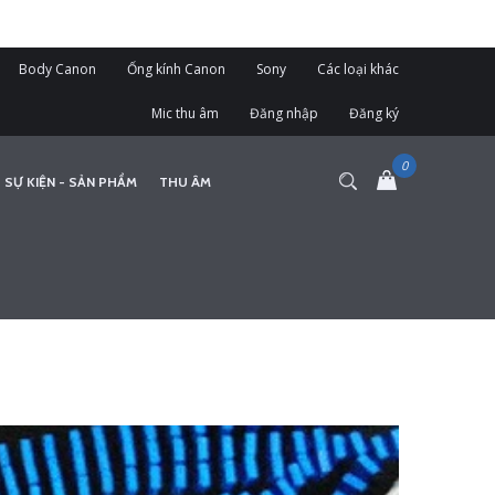
Body Canon
Ống kính Canon
Sony
Các loại khác
Mic thu âm
Đăng nhập
Đăng ký
 SỰ KIỆN - SẢN PHẨM
THU ÂM