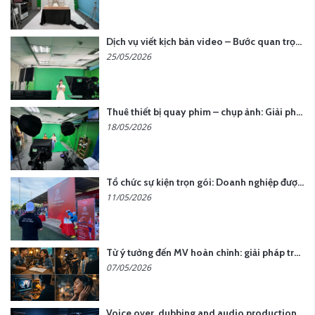
Dịch vụ viết kịch bản video – Bước quan trọng quyết định thành công nội dung
25/05/2026
Thuê thiết bị quay phim – chụp ảnh: Giải pháp tối ưu chi phí cho doanh nghiệp
18/05/2026
Tổ chức sự kiện trọn gói: Doanh nghiệp được gì khi chọn đơn vị chuyên nghiệp?
11/05/2026
Từ ý tưởng đến MV hoàn chỉnh: giải pháp trọn gói tại YCN Media
07/05/2026
Voice over, dubbing and audio production services in Vietnam for global content