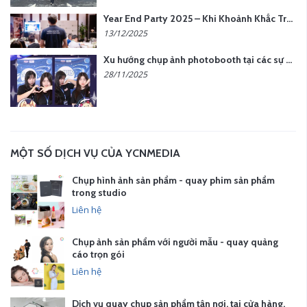
Year End Party 2025 – Khi Khoảnh Khắc Trở Thành Dấu Ấn | Gói Ưu Đãi Tháng 12 Từ YCN Media
13/12/2025
Xu hướng chụp ảnh photobooth tại các sự kiện hiện nay
28/11/2025
MỘT SỐ DỊCH VỤ CỦA YCNMEDIA
Chụp hình ảnh sản phẩm - quay phim sản phẩm
trong studio
Liên hệ
Chụp ảnh sản phẩm với người mẫu - quay quảng
cáo trọn gói
Liên hệ
Dịch vụ quay chụp sản phẩm tận nơi, tại cửa hàng,