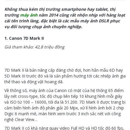
Không thua kém thị trường smartphone hay tablet, thị
trường
máy ảnh
năm 2014 cũng rất nhộn nhịp với hàng loạt
cái tên trình làng, đặc biệt là các mẫu máy ảnh DSLR phục
vụ đối tượng chụp ảnh chuyên nghiệp.
1. Canon 7D Mark II
Giá tham khảo: 42,8 triệu đồng
7D Mark II là bản nâng cấp đáng chờ đợi, hơn hẳn mẫu 6D hay
5D Mark III trước đó và là sản phẩm hướng tới các nhiếp ảnh gia
thể thao và động vật hoang dã.
Về thông số, máy ảnh của Canon có mặt của hệ thống 65 điểm
lấy nét cross-type, tốc độ chụp liên tiếp 10 khung hình mỗi giây
và ISO từ 100 – 16000, tối đa là 51.200. 7D Mark II được trang bị
cảm biến hình ảnh độ phân giải 20 Mpx, xử lí hình ảnh bởi 2 chip
Digic 6 mạnh mẽ, màn hình xem trước 3 inch sắc nét với công
nghệ Clear View…
7D Mark II có khả năng quay video Full HD và HD tốc độ 60 fps,