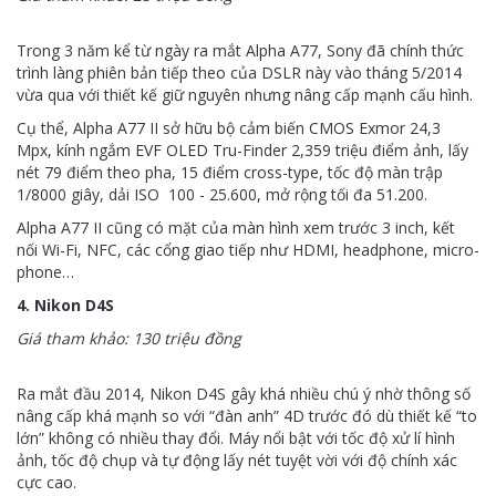
Trong 3 năm kể từ ngày ra mắt Alpha A77, Sony đã chính thức
trình làng phiên bản tiếp theo của DSLR này vào tháng 5/2014
vừa qua với thiết kế giữ nguyên nhưng nâng cấp mạnh cấu hình.
Cụ thể, Alpha A77 II sở hữu bộ cảm biến CMOS Exmor 24,3
Mpx, kính ngắm EVF OLED Tru-Finder 2,359 triệu điểm ảnh, lấy
nét 79 điểm theo pha, 15 điểm cross-type, tốc độ màn trập
1/8000 giây, dải ISO 100 - 25.600, mở rộng tối đa 51.200.
Alpha A77 II cũng có mặt của màn hình xem trước 3 inch, kết
nối Wi-Fi, NFC, các cổng giao tiếp như HDMI, headphone, micro-
phone…
4. Nikon D4S
Giá tham khảo: 130 triệu đồng
Ra mắt đầu 2014, Nikon D4S gây khá nhiều chú ý nhờ thông số
nâng cấp khá mạnh so với “đàn anh” 4D trước đó dù thiết kế “to
lớn” không có nhiều thay đổi. Máy nổi bật với tốc độ xử lí hình
ảnh, tốc độ chụp và tự động lấy nét tuyệt vời với độ chính xác
cực cao.