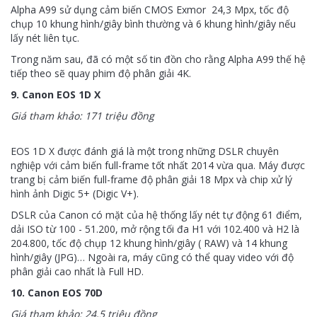
Alpha A99 sử dụng cảm biến CMOS Exmor 24,3 Mpx, tốc độ
chụp 10 khung hình/giây bình thường và 6 khung hình/giây nếu
lấy nét liên tục.
Trong năm sau, đã có một số tin đồn cho rằng Alpha A99 thế hệ
tiếp theo sẽ quay phim độ phân giải 4K.
9. Canon EOS 1D X
Giá tham khảo: 171 triệu đồng
EOS 1D X được đánh giá là một trong những DSLR chuyên
nghiệp với cảm biến full-frame tốt nhất 2014 vừa qua. Máy được
trang bị cảm biến full-frame độ phân giải 18 Mpx và chip xử lý
hình ảnh Digic 5+ (Digic V+).
DSLR của Canon có mặt của hệ thống lấy nét tự động 61 điểm,
dải ISO từ 100 - 51.200, mở rộng tối đa H1 với 102.400 và H2 là
204.800, tốc độ chụp 12 khung hình/giây ( RAW) và 14 khung
hình/giây (JPG)… Ngoài ra, máy cũng có thể quay video với độ
phân giải cao nhất là Full HD.
10. Canon EOS 70D
Giá tham khảo: 24,5 triệu đồng