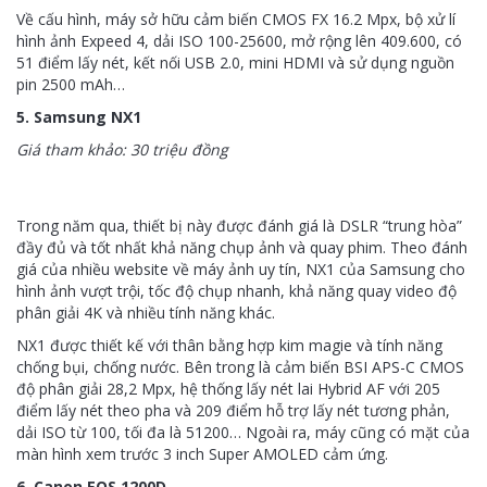
Về cấu hình, máy sở hữu cảm biến CMOS FX 16.2 Mpx, bộ xử lí
hình ảnh Expeed 4, dải ISO 100-25600, mở rộng lên 409.600, có
51 điểm lấy nét, kết nối USB 2.0, mini HDMI và sử dụng nguồn
pin 2500 mAh…
5. Samsung NX1
Giá tham khảo: 30 triệu đồng
Trong năm qua, thiết bị này được đánh giá là DSLR “trung hòa”
đầy đủ và tốt nhất khả năng chụp ảnh và quay phim. Theo đánh
giá của nhiều website về máy ảnh uy tín, NX1 của Samsung cho
hình ảnh vượt trội, tốc độ chụp nhanh, khả năng quay video độ
phân giải 4K và nhiều tính năng khác.
NX1 được thiết kế với thân bằng hợp kim magie và tính năng
chống bụi, chống nước. Bên trong là cảm biến BSI APS-C CMOS
độ phân giải 28,2 Mpx, hệ thống lấy nét lai Hybrid AF với 205
điểm lấy nét theo pha và 209 điểm hỗ trợ lấy nét tương phản,
dải ISO từ 100, tối đa là 51200… Ngoài ra, máy cũng có mặt của
màn hình xem trước 3 inch Super AMOLED cảm ứng.
6. Canon EOS 1200D