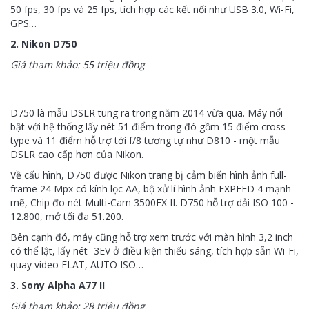
50 fps, 30 fps và 25 fps, tích hợp các kết nối như USB 3.0, Wi-Fi,
GPS…
2. Nikon D750
Giá tham khảo: 55 triệu đồng
D750 là mẫu DSLR tung ra trong năm 2014 vừa qua. Máy nổi
bật với hệ thống lấy nét 51 điểm trong đó gồm 15 điểm cross-
type và 11 điểm hỗ trợ tới f/8 tương tự như D810 - một mẫu
DSLR cao cấp hơn của Nikon.
Về cấu hình, D750 được Nikon trang bị cảm biến hình ảnh full-
frame 24 Mpx có kính lọc AA, bộ xử lí hình ảnh EXPEED 4 mạnh
mẽ, Chip đo nét Multi-Cam 3500FX II. D750 hỗ trợ dải ISO 100 -
12.800, mở tối đa 51.200.
Bên cạnh đó, máy cũng hỗ trợ xem trước với màn hình 3,2 inch
có thể lật, lấy nét -3EV ở điều kiện thiếu sáng, tích hợp sẵn Wi-Fi,
quay video FLAT, AUTO ISO…
3. Sony Alpha A77 II
Giá tham khảo: 28 triệu đồng