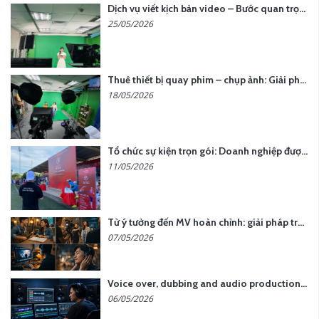
Dịch vụ viết kịch bản video – Bước quan trọng quyết định thành công nội dung
25/05/2026
Thuê thiết bị quay phim – chụp ảnh: Giải pháp tối ưu chi phí cho doanh nghiệp
18/05/2026
Tổ chức sự kiện trọn gói: Doanh nghiệp được gì khi chọn đơn vị chuyên nghiệp?
11/05/2026
Từ ý tưởng đến MV hoàn chỉnh: giải pháp trọn gói tại YCN Media
07/05/2026
Voice over, dubbing and audio production services in Vietnam for global content
06/05/2026