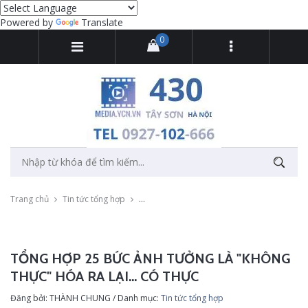
Powered by
Translate
0
Trang chủ
Tin tức tổng hợp
Tổng hợp 25 bức ảnh tưởng là "không thực" h
TỔNG HỢP 25 BỨC ẢNH TƯỞNG LÀ "KHÔNG
THỰC" HÓA RA LẠI... CÓ THỰC
Đăng bởi: THÀNH CHUNG / Danh mục:
Tin tức tổng hợp