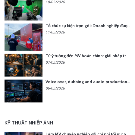
18/05/2026
Tổ chức sự kiện trọn gói: Doanh nghiệp được gì khi chọn đơn vị chuyên nghiệp?
11/05/2026
Từ ý tưởng đến MV hoàn chỉnh: giải pháp trọn gói tại YCN Media
07/05/2026
Voice over, dubbing and audio production services in Vietnam for global content
06/05/2026
KỸ THUẬT NHIẾP ẢNH
Làm MV chuyên nghiệp với chi phí tối ưu: nên chọn quay thực tế hay video AI?