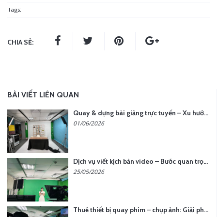
Tags:
CHIA SẺ:
BÀI VIẾT LIÊN QUAN
Quay & dựng bài giảng trực tuyến – Xu hướng đào tạo thời đại số
01/06/2026
Dịch vụ viết kịch bản video – Bước quan trọng quyết định thành công nội dung
25/05/2026
Thuê thiết bị quay phim – chụp ảnh: Giải pháp tối ưu chi phí cho doanh nghiệp