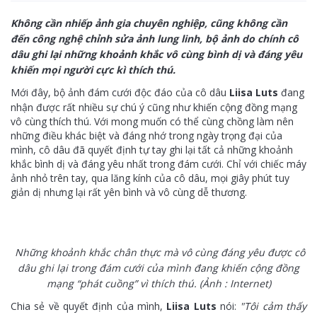
Không cần nhiếp ảnh gia chuyên nghiệp, cũng không cần
đến công nghệ chỉnh sửa ảnh lung linh, bộ ảnh do chính cô
dâu ghi lại những khoảnh khắc vô cùng bình dị và đáng yêu
khiến mọi người cực kì thích thú.
Mới đây,
bộ ảnh đám cưới
độc đáo của cô dâu
Liisa Luts
đang
nhận được rất nhiều sự chú ý cũng như khiến cộng đồng mạng
vô cùng thích thú. Với mong muốn có thể cùng chồng làm nên
những điều khác biệt và đáng nhớ trong ngày trọng đại của
mình, cô dâu đã quyết định tự tay ghi lại tất cả những khoảnh
khắc bình dị và đáng yêu nhất trong đám cưới. Chỉ với chiếc máy
ảnh nhỏ trên tay, qua lăng kính của cô dâu, mọi giây phút tuy
giản dị nhưng lại rất yên bình và vô cùng dễ thương.
Những khoảnh khắc chân thực mà vô cùng đáng yêu được cô
dâu ghi lại trong đám cưới của mình đang khiến cộng đồng
mạng “phát cuồng” vì thích thú. (Ảnh : Internet)
Chia sẻ về quyết định của mình,
Liisa Luts
nói:
"Tôi cảm thấy