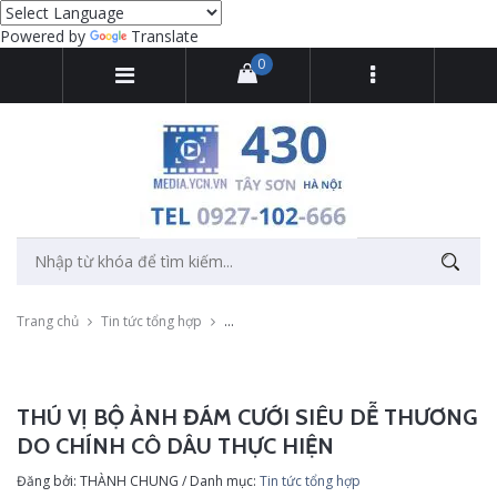
Powered by
Translate
0
Trang chủ
Tin tức tổng hợp
Thú vị bộ ảnh đám cưới siêu dễ thương do c
THÚ VỊ BỘ ẢNH ĐÁM CƯỚI SIÊU DỄ THƯƠNG
DO CHÍNH CÔ DÂU THỰC HIỆN
Đăng bởi: THÀNH CHUNG / Danh mục:
Tin tức tổng hợp