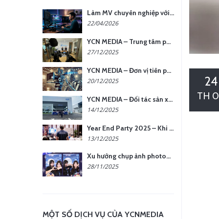
Làm MV chuyên nghiệp với chi phí tối ưu: nên chọn quay thực tế hay video AI?
22/04/2026
YCN MEDIA – Trung tâm phụ kiện quay chụp tại Hà Nội
27/12/2025
YCN MEDIA – Đơn vị tiên phong sản xuất hình ảnh & âm thanh bằng AI tại Hà Nội
24
20/12/2025
TH 0
YCN MEDIA – Đối tác sản xuất hình ảnh chuyên nghiệp cho doanh nghiệp tại Hà Nội
14/12/2025
Year End Party 2025 – Khi Khoảnh Khắc Trở Thành Dấu Ấn | Gói Ưu Đãi Tháng 12 Từ YCN Media
13/12/2025
Xu hướng chụp ảnh photobooth tại các sự kiện hiện nay
28/11/2025
MỘT SỐ DỊCH VỤ CỦA YCNMEDIA