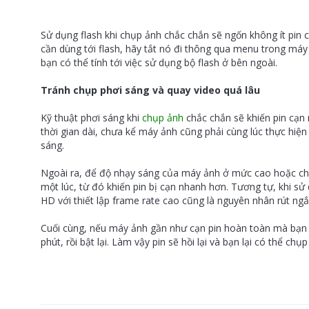
Sử dụng flash khi chụp ảnh chắc chắn sẽ ngốn không ít pin 
cần dùng tới flash, hãy tắt nó đi thông qua menu trong má
bạn có thể tính tới việc sử dụng bộ flash ở bên ngoài.
Tránh chụp phơi sáng và quay video quá lâu
Kỹ thuật phơi sáng khi
chụp ảnh
chắc chắn sẽ khiến pin cạn 
thời gian dài, chưa kể máy ảnh cũng phải cùng lúc thực hiệ
sáng.
Ngoài ra, để độ nhạy sáng của máy ảnh ở mức cao hoặc chụp
một lúc, từ đó khiến pin bị cạn nhanh hơn. Tương tự, khi sử
HD với thiết lập frame rate cao cũng là nguyên nhân rút ngắ
Cuối cùng, nếu máy ảnh gần như cạn pin hoàn toàn mà bạn 
phút, rồi bật lại. Làm vậy pin sẽ hồi lại và bạn lại có thể c