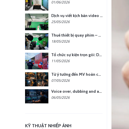
01/06/2026
Dịch vụ viết kịch bản video – Bước quan trọng quyết định thành công nội dung
25/05/2026
Thuê thiết bị quay phim – chụp ảnh: Giải pháp tối ưu chi phí cho doanh nghiệp
18/05/2026
Tổ chức sự kiện trọn gói: Doanh nghiệp được gì khi chọn đơn vị chuyên nghiệp?
11/05/2026
Từ ý tưởng đến MV hoàn chỉnh: giải pháp trọn gói tại YCN Media
07/05/2026
Voice over, dubbing and audio production services in Vietnam for global content
06/05/2026
KỸ THUẬT NHIẾP ẢNH