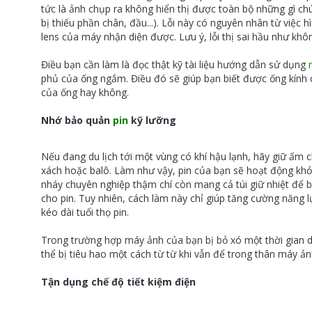
tức là ảnh chụp ra không hiển thị được toàn bộ những gì ch
bị thiếu phần chân, đầu...). Lỗi này có nguyên nhân từ việc
lens của máy nhận diện được. Lưu ý, lỗi thị sai hầu như khô
Điều bạn cần làm là đọc thật kỹ tài liệu hướng dẫn sử dụng
phủ của ống ngắm. Điều đó sẽ giúp bạn biết được ống kính 
của ống hay không.
Nhớ bảo quản
pin
kỹ lưỡng
Nếu đang du lịch tới một vùng có khí hậu lạnh, hãy giữ ấm
xách hoặc balô. Làm như vậy, pin của bạn sẽ hoạt động khỏ
nháy chuyên nghiệp thậm chí còn mang cả túi giữ nhiệt để 
cho pin. Tuy nhiên, cách làm này chỉ giúp tăng cường năng
kéo dài tuổi thọ pin.
Trong trường hợp máy ảnh của bạn bị bỏ xó một thời gian dài
thể bị tiêu hao một cách từ từ khi vẫn để trong thân máy ản
Tận dụng
chế độ
tiết kiệm điện