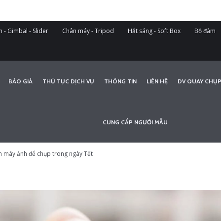
 - Gimbal - Slider
Chân máy - Tripod
Hắt sáng - Soft Box
Bộ đàm
BÁO GIÁ
THỦ TỤC DỊCH VỤ
THÔNG TIN
LIÊN HỆ
DV QUAY CHỤP
CUNG CẤP NGƯỜI MẪU
in máy ảnh để chụp trong ngày Tết