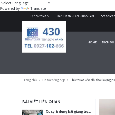
Powered by
Translate
Tất cả thiết bị
Đèn Flash - Led - Kino Led
Steadicam
HOME
DỊCH VỤ
Trang chủ
Tin tức tổng hợp
Thủ thuật kéo dài thời lượng p
BÀI VIẾT LIÊN QUAN
Quay & dựng bài giảng trực tuyến – Xu hướng đào tạo thời đại số