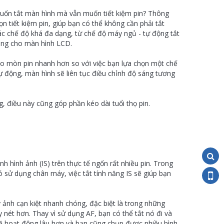
ốn tắt màn hình mà vẫn muốn tiết kiệm pin? Thông
 tiết kiệm pin, giúp bạn có thể không cần phải tắt
ác chế độ khá đa dạng, từ chế độ máy ngủ - tự động tắt
áng
cho màn hình LCD.
o mòn pin nhanh hơn so với việc bạn lựa chọn một chế
ự động, màn hình sẽ liên tục điều chỉnh độ sáng tương
, điều này cũng góp phần kéo dài tuổi thọ pin.
 hình ảnh (IS) trên thực tế ngốn rất nhiều pin. Trong
 sử dụng chân máy, việc tắt tính năng IS sẽ giúp bạn
y ảnh cạn kiệt nhanh chóng, đặc biệt là trong những
 nét hơn. Thay vì sử dụng AF, bạn có thể tắt nó đi và
sẽ hoạt động lâu hơn và bạn cũng chụp được nhiều hình