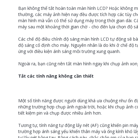
Bạn không thể tắt hoàn toàn màn hình LCD? Hoặc không mu
thường, các máy ảnh hiện nay đều được tích hợp các tùy chọn
màn hình mà vẫn có thể sử dụng máy trong thời gian dài. C
máy sau một khoảng thời gian chờ - cho đến lựa chọn
độ s
Các chế độ điều chỉnh độ sáng màn hình LCD tự động sẽ bà
độ sáng cố định cho máy. Nguyên nhân là do khi ở chế độ t
ứng với điều kiện ánh sáng môi trường xung quanh.
Ngoài ra, bạn cũng nên tắt màn hình ngay khi chụp ảnh xong
Tắt các tính năng không cần thiết
Một số tính năng được người dùng khá ưa chuộng như ổn định
những trường hợp chụp ảnh ngoài trời, hoặc khi chụp ảnh có
tiết kiệm pin và chụp được nhiều ảnh hơn.
Tương tự, tính năng tự động lấy nét (AF) cũng khiến pin má
trường hợp ánh sáng yếu khiến thân máy và ống kính khó lấy
tự lấy nét bằng tay. Bằng cách này, chắc chắn pin của bạn 