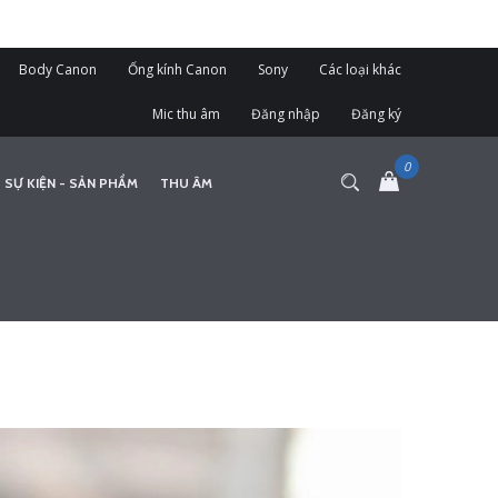
Body Canon
Ống kính Canon
Sony
Các loại khác
Mic thu âm
Đăng nhập
Đăng ký
 SỰ KIỆN - SẢN PHẨM
THU ÂM