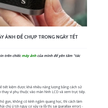
ÁY ẢNH ĐỂ CHỤP TRONG NGÀY TẾT
in trên chiếc
máy ảnh
của mình để yên tâm "tác
ể tiết kiệm được khá nhiều năng lượng bằng cách sử
 thay vì phụ thuộc vào màn hình LCD và xem trực tiếp.
nhỏ gọn, không có
kính ngắm
quang học, thì cách làm
 chú ý tới nguy cơ xảy ra lỗi thị sai (parallax error) -