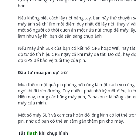
hơn.
Nếu không biết cách lấy nét bằng tay, bạn hãy thử chuyển 
máy ảnh sẽ chỉ tìm một điểm duy nhất để lấy nét, thay vì và
một số người có thói quen ấn một nửa nút chụp để máy lấy, 
làm như vậy khi bạn đã sẵn sàng chụp ảnh.
Nếu máy ảnh SLR của bạn có kết nối
GPS
hoặc Wifi, hãy tắ
độ tự dò tín hiệu GPS ngay cả khi máy đã tắt. Do đó, hãy đ
độ GPS để bảo vệ tuổi thọ của pin.
Đầu tư mua pin dự trữ
Mua thêm một quả pin phòng hờ cũng là một cách vô cùng h
ngờ khi đi trên đường. Tuy nhiên, phải nhớ kỹ một điều, trướ
Hiện nay, trong các hãng máy ảnh, Panasonic là hãng sản x
máy của mình.
Một số máy SLR và camera hoán đổi ống kính có lợi thế tron
pin, nhờ đó bạn có thể an tâm gắn thêm pin cho máy.
Tắt
flash
khi chụp hình