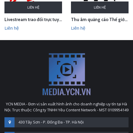
LIÊN HỆ
LIÊN HỆ
Thu âm quảng cáo Thế giới thời trang phụ kiện cao cấp ELLY, Sơn Tây, Hà Nội
Livestream trao đổi trực tuyến về sở hữu trí tuệ trong hiệp định EVFTA
Liên hệ
Liên hệ
YCN MEDIA - Đơn vị sản xuất hình ảnh cho doanh nghiệp uy tín tại Hà
Nội. Trực thuộc: Công ty TNHH Yêu Content Network - MST 0109954149
430 Tây Sơn - P. Đống Đa - TP. Hà Nội