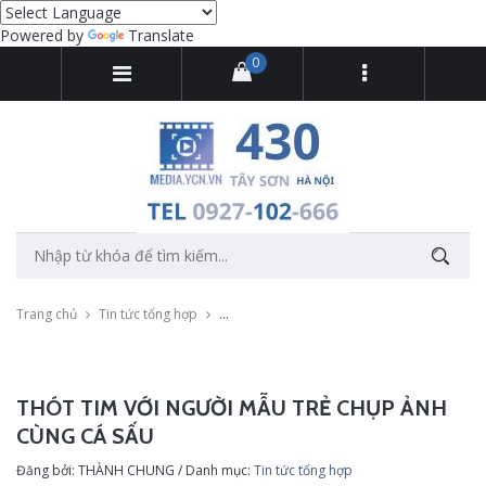
Powered by
Translate
0
Trang chủ
Tin tức tổng hợp
Thót tim với người mẫu trẻ chụp ảnh cùng c
THÓT TIM VỚI NGƯỜI MẪU TRẺ CHỤP ẢNH
CÙNG CÁ SẤU
Đăng bởi: THÀNH CHUNG / Danh mục:
Tin tức tổng hợp