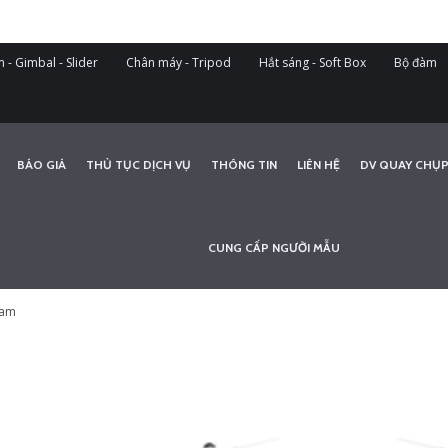
 - Gimbal - Slider
Chân máy - Tripod
Hắt sáng - Soft Box
Bộ đàm
BÁO GIÁ
THỦ TỤC DỊCH VỤ
THÔNG TIN
LIÊN HỆ
DV QUAY CHỤP
CUNG CẤP NGƯỜI MẪU
cam