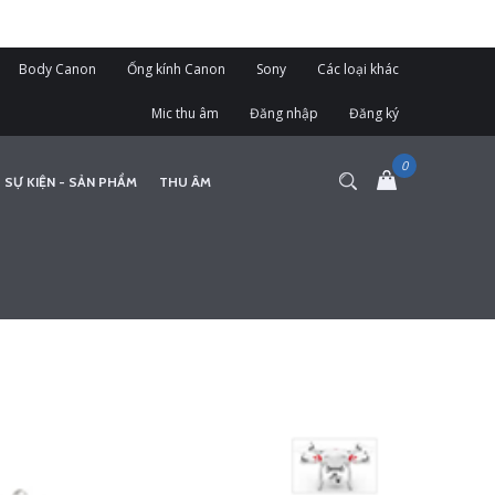
Body Canon
Ống kính Canon
Sony
Các loại khác
Mic thu âm
Đăng nhập
Đăng ký
 SỰ KIỆN - SẢN PHẨM
THU ÂM