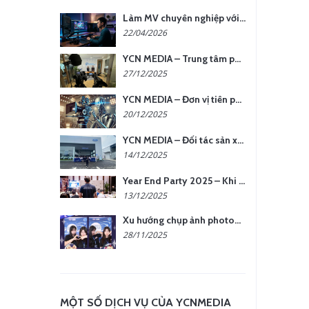
Làm MV chuyên nghiệp với chi phí tối ưu: nên chọn quay thực tế hay video AI?
22/04/2026
YCN MEDIA – Trung tâm phụ kiện quay chụp tại Hà Nội
27/12/2025
YCN MEDIA – Đơn vị tiên phong sản xuất hình ảnh & âm thanh bằng AI tại Hà Nội
20/12/2025
YCN MEDIA – Đối tác sản xuất hình ảnh chuyên nghiệp cho doanh nghiệp tại Hà Nội
14/12/2025
Year End Party 2025 – Khi Khoảnh Khắc Trở Thành Dấu Ấn | Gói Ưu Đãi Tháng 12 Từ YCN Media
13/12/2025
Xu hướng chụp ảnh photobooth tại các sự kiện hiện nay
28/11/2025
MỘT SỐ DỊCH VỤ CỦA YCNMEDIA