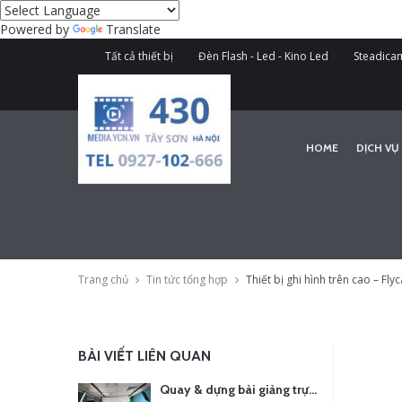
Powered by
Translate
Tất cả thiết bị
Đèn Flash - Led - Kino Led
Steadicam
HOME
DỊCH VỤ
Trang chủ
Tin tức tổng hợp
Thiết bị ghi hình trên cao – Fly
BÀI VIẾT LIÊN QUAN
Quay & dựng bài giảng trực tuyến – Xu hướng đào tạo thời đại số