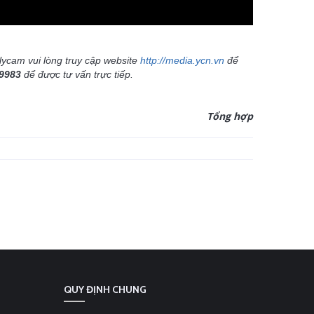
flycam vui lòng truy cập website
http://media.ycn.vn
để
.9983
để được tư vấn trực tiếp.
Tổng hợp
QUY ĐỊNH CHUNG