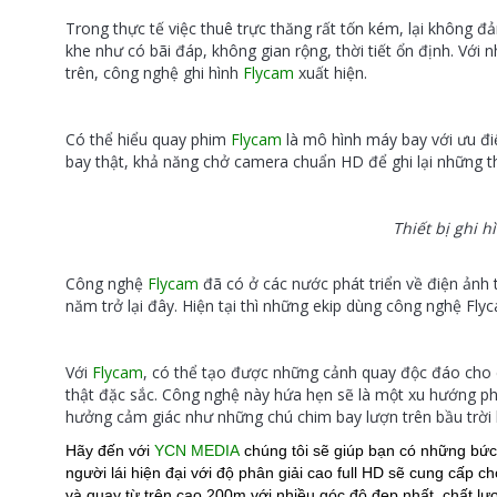
Trong thực tế việc thuê trực thăng rất tốn kém, lại không đả
khe như có bãi đáp, không gian rộng, thời tiết ổn định. Với
trên, công nghệ ghi hình
Flycam
xuất hiện.
Có thể hiểu quay phim
Flycam
là mô hình máy bay với ưu đi
bay thật, khả năng chở camera chuẩn HD để ghi lại những 
Thiết bị ghi h
Công nghệ
Flycam
đã có ở các nước phát triển về điện ảnh 
năm trở lại đây. Hiện tại thì những ekip dùng công nghệ Fly
Với
Flycam
, có thể tạo được những cảnh quay độc đáo cho c
thật đặc sắc. Công nghệ này hứa hẹn sẽ là một xu hướng phá
hưởng cảm giác như những chú chim bay lượn trên bầu trờ
Hãy đến với
YCN MEDIA
chúng tôi sẽ giúp bạn có những bức 
người lái hiện đại với độ phân giải cao full HD sẽ cung cấ
và quay từ trên cao 200m với nhiều góc độ đẹp nhất, chất lượ