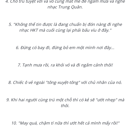
4. Chỗ trú tuyệt vời và vô cùng mát mẻ để ngắm mưa và nghe
nhạc Trung Quân.
5. "Không thể tin được là đang chuẩn bị đón nàng đi nghe
nhạc HKT mà cuối cùng lại phải bấu víu ở đây."
6. Đừng có bay đi, đừng bỏ em một mình nơi đây...
7. Tạnh mưa rồi, ra khỏi vỏ và đi ngắm cảnh thôi!
8. Chiếc ô vẻ ngoài "tông-xuyệt-tông" với chủ nhân của nó.
9. Khi hai người cùng trú một chỗ thì có kẻ sẽ "ướt nhẹp" mà
thôi.
10. "May quá, chậm tí nữa thì ướt hết cả mình mẩy rồi!"