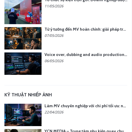
11/05/2026
Từ ý tưởng đến MV hoàn chỉnh: giải pháp trọn gói tại YCN Media
07/05/2026
Voice over, dubbing and audio production services in Vietnam for global content
06/05/2026
KỸ THUẬT NHIẾP ẢNH
Làm MV chuyên nghiệp với chi phí tối ưu: nên chọn quay thực tế hay video AI?
22/04/2026
YCN MEDIA – Trung tâm phụ kiện quay chụp tại Hà Nội