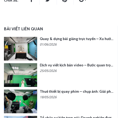
CHIA SẺ:
BÀI VIẾT LIÊN QUAN
Quay & dựng bài giảng trực tuyến – Xu hướng đào tạo thời đại số
01/06/2026
Dịch vụ viết kịch bản video – Bước quan trọng quyết định thành công nội dung
25/05/2026
Thuê thiết bị quay phim – chụp ảnh: Giải pháp tối ưu chi phí cho doanh nghiệp
18/05/2026
Tổ chức sự kiện trọn gói: Doanh nghiệp được gì khi chọn đơn vị chuyên nghiệp?