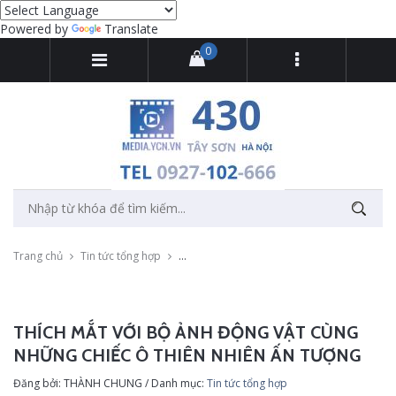
Powered by
Translate
0
Trang chủ
Tin tức tổng hợp
Thích mắt với bộ ảnh động vật cùng những c
THÍCH MẮT VỚI BỘ ẢNH ĐỘNG VẬT CÙNG
NHỮNG CHIẾC Ô THIÊN NHIÊN ẤN TƯỢNG
Đăng bởi: THÀNH CHUNG / Danh mục:
Tin tức tổng hợp