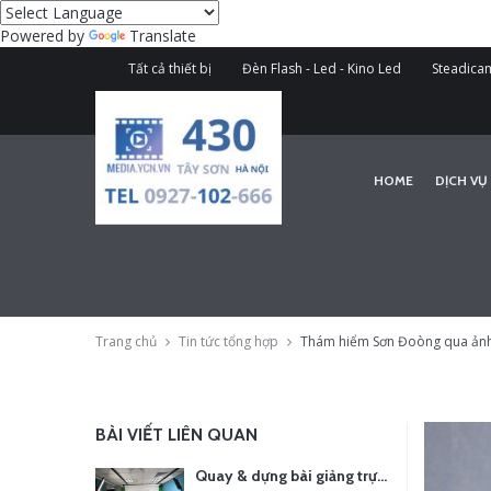
Powered by
Translate
Tất cả thiết bị
Đèn Flash - Led - Kino Led
Steadicam
HOME
DỊCH VỤ
Trang chủ
Tin tức tổng hợp
Thám hiểm Sơn Đoòng qua ảnh
BÀI VIẾT LIÊN QUAN
Quay & dựng bài giảng trực tuyến – Xu hướng đào tạo thời đại số