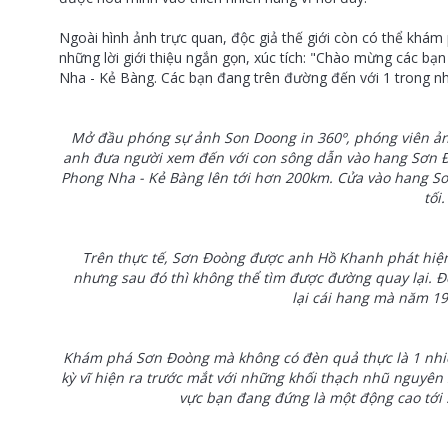
Ngoài hình ảnh trực quan, độc giả thế giới còn có thể khá
những lời giới thiệu ngắn gọn, xúc tích: "Chào mừng các bạ
Nha - Kẻ Bàng. Các bạn đang trên đường đến với 1 trong n
Mở đầu phóng sự ảnh Son Doong in 360º, phóng viên ản
anh đưa người xem đến với con sông dẫn vào hang Sơn Đ
Phong Nha - Kẻ Bàng lên tới hơn 200km. Cửa vào hang Sơ
tối.
Trên thực tế, Sơn Đoòng được anh Hồ Khanh phát hiện
nhưng sau đó thì không thể tìm được đường quay lại. 
lại
cái hang mà năm 19
Khám phá Sơn Đoòng mà không có đèn quả thực là 1 nhiệ
kỳ vĩ hiện ra trước mắt với những khối thạch nhũ nguyên
vực bạn đang đứng là một động cao tới 5