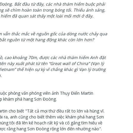
 Đoòng. Bắt đầu từ đây, các nhà thám hiểm buộc phải
g sẽ chìm hoàn toàn trong bóng tối. Thiếu ánh sáng,
 hiểm đã quan sát thấy một loài mối mới ở đây.
m vẫn thắc mắc về nguồn gốc của dòng nước chảy qua
 bắt nguồn từ một hang động khác còn lớn hơn?
lồ, cao khoảng 70m, được các nhà thám hiểm Anh đặt
tên này xuất phát từ tên “Great wall of China” (Vạn lý
ietnam” thể hiện sự kỳ vĩ chẳng khác gì Vạn lý trường
h.
 cuộc phỏng vấn phóng viên ảnh Thụy Điển Martin
iếp khám phá hang Sơn Đoòng.
tin cho biết "Tất cả mọi thứ đều rất to lớn và hùng vĩ.
oài ra, anh cũng cho biết thêm việc khám phá hang Sơn
ng tôi đã lên kế hoạch rất kỹ và cố gắng tìm hiểu về
được rằng hang Sơn Đoòng rộng lớn đến nhường nào".