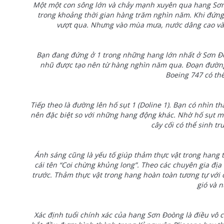
Một một con sông lớn và chảy mạnh xuyên qua hang Sơn
trong khoảng thời gian hàng trăm nghìn năm. Khi đứng
vượt qua. Nhưng vào mùa mưa, nước dâng cao và 
Bạn đang đứng ở 1 trong những hang lớn nhất ở Sơn Đo
nhũ được tạo nên từ hàng nghìn năm qua. Đoạn đường
Boeing 747 có thể
Tiếp theo là đường lên hố sụt 1 (Doline 1). Bạn có nhìn t
nên đặc biệt so với những hang động khác. Nhờ hố sụt m
cây cối có thể sinh t
Ánh sáng cũng là yếu tố giúp thảm thực vật trong hang 
cái tên “Coi chừng khủng long”. Theo các chuyên gia địa
trước. Thảm thực vật trong hang hoàn toàn tương tự với 
gió và n
Xác định tuổi chính xác của hang Sơn Đoòng là điều vô