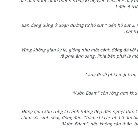
bắt đầu được hình thành trong Kỉ nguyên Pliocene hay th
1 đến 5 tri
Bạn đang đứng ở đoạn đường từ hố sụt 1 đến hố sụt 2, n
mặt tr
Vùng không gian kỳ lạ, giống như một cánh đồng đá vôi
về phía ánh sáng. Phía bên phải là mộ
Càng đi về phía mặt trời, 
"Vườn Edam" còn rộng hơn khu 
Đứng giữa khu rừng là cảnh tượng đẹp đến nghẹt thở. Cây
chim sóc sinh sống đông đảo. Thậm chí các nhà thám hiể
“Vườn Edam”, nếu không cẩn thận, bạ