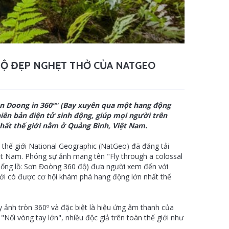
Ộ ĐẸP NGHẸT THỞ CỦA NATGEO
on Doong in 360º" (Bay xuyên qua một hang động
ên bản điện tử sinh động, giúp mọi người trên
hất thế giới nằm ở Quảng Bình, Việt Nam.
 thế giới National Geographic (NatGeo) đã đăng tải
t Nam. Phóng sự ảnh mang tên "Fly through a colossal
hổng lồ: Sơn Đoòng 360 độ) đưa người xem đến với
giới có được cơ hội khám phá hang động lớn nhất thế
 ảnh tròn 360º và đặc biệt là hiệu ứng âm thanh của
 "Nối vòng tay lớn", nhiều độc giả trên toàn thế giới như