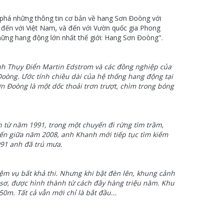
m phá những thông tin cơ bản về hang Sơn Đoòng với
n đến với Việt Nam, và đến với Vườn quốc gia Phong
hững hang động lớn nhất thế giới: Hang Sơn Đoòng".
h Thụy Điển Martin Edstrom và các đồng nghiệp của
oòng. Ước tính chiều dài của hệ thống hang động tại
n Đoòng là một dốc thoải trơn trượt, chìm trong bóng
 từ năm 1991, trong một chuyến đi rừng tìm trầm,
Đến
giữa năm 2008, anh Khanh mới tiếp tục tìm kiếm
91 anh đã trú mưa.
m vụ bất khả thi. Nhưng khi bật đèn lên, khung cảnh
 sơ, được hình thành từ cách đây hàng triệu năm. Khu
0m. Tất cả vẫn mới chỉ là bắt đầu...