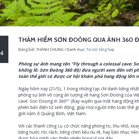
THÁM HIỂM SƠN ĐOÒNG QUA ẢNH 360 Đ
Đăng bởi: THÀNH CHUNG / Danh mục:
Tin tức tổng hợp
4
Phóng sự ảnh mang tên "Fly through a colossal cave: S
khổng lồ: Sơn Đoòng 360 độ) đưa người xem đến với phi
toàn thế giới có được cơ hội khám phá hang động lớn n
Ngày hôm nay (21/5), 1 trong những tạp chí danh tiếng nhất
phóng sự ảnh vô cùng ấn tượng về hang Sơn Đoòng của Việ
cave: Son Doong in 360º" (Bay xuyên qua một hang động k
phiên bản điện tử sinh động, giúp mọi người trên toàn thế 
giới nằm ở Quảng Bình, Việt Nam.
Với các thanh công cụ có chức năng phóng to, thu nhỏ, xoay
tiếng nước róc rách, tiếng chim kêu ríu rít, hay bản nhạc nền
được hòa mình vào thiên nhiên hùng vĩ nơi đây.