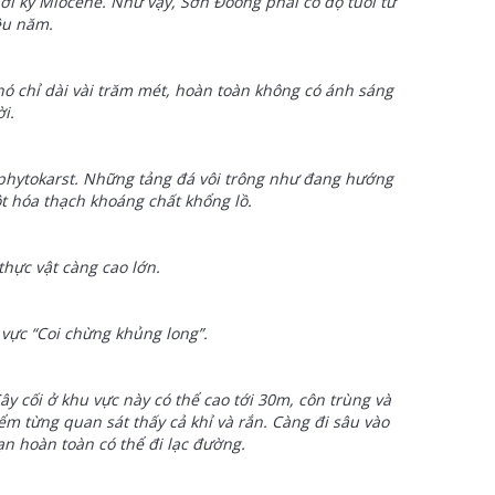
ời kỳ Miocene. Như vậy, Sơn Đoòng phải có độ tuổi từ
ệu năm.
ó chỉ dài vài trăm mét, hoàn toàn không có ánh sáng
ời.
 phytokarst. Những tảng đá vôi trông như đang hướng
t hóa thạch khoáng chất khổng lồ.
thực vật càng cao lớn.
vực “Coi chừng khủng long”.
 cối ở khu vực này có thể cao tới 30m, côn trùng và
m từng quan sát thấy cả khỉ và rắn. Càng đi sâu vào
n hoàn toàn có thể đi lạc đường.