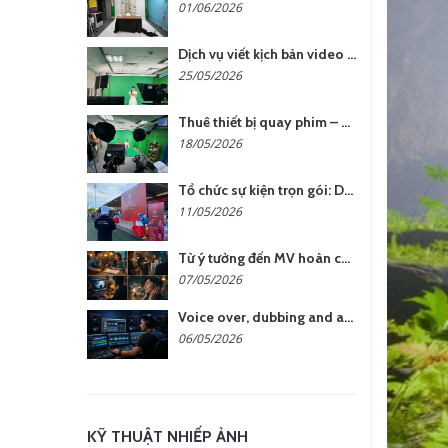
01/06/2026
Dịch vụ viết kịch bản video – Bước quan trọng quyết định thành công nội dung
25/05/2026
Thuê thiết bị quay phim – chụp ảnh: Giải pháp tối ưu chi phí cho doanh nghiệp
18/05/2026
Tổ chức sự kiện trọn gói: Doanh nghiệp được gì khi chọn đơn vị chuyên nghiệp?
11/05/2026
Từ ý tưởng đến MV hoàn chỉnh: giải pháp trọn gói tại YCN Media
07/05/2026
Voice over, dubbing and audio production services in Vietnam for global content
06/05/2026
KỸ THUẬT NHIẾP ẢNH