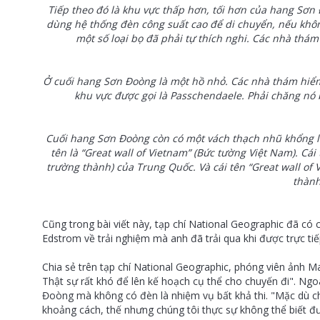
Tiếp theo đó là khu vực thấp hơn, tối hơn của hang Sơn
dùng hệ thống đèn công suất cao để di chuyển, nếu khôn
một số loại bọ đã phải tự thích nghi. Các nhà thám
Ở cuối hang Sơn Đoòng là một hồ nhỏ. Các nhà thám hiể
khu vực được gọi là Passchendaele. Phải chăng nó
Cuối hang Sơn Đoòng còn có một vách thạch nhũ khổng 
tên là “Great wall of Vietnam” (Bức tường Việt Nam). Cái 
trường thành) của Trung Quốc. Và cái tên “Great wall of V
thàn
Cũng trong bài viết này, tạp chí National Geographic đã có
Edstrom về trải nghiệm mà anh đã trải qua khi được trực t
Chia sẻ trên tạp chí National Geographic, phóng viên ảnh Mar
Thật sự rất khó để lên kế hoạch cụ thể cho chuyến đi". Ng
Đoòng mà không có đèn là nhiệm vụ bất khả thi. "Mặc dù chú
khoảng cách, thế nhưng chúng tôi thực sự không thể biết 