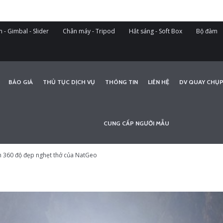
 - Gimbal - Slider
Chân máy - Tripod
Hắt sáng - Soft Box
Bộ đàm
BÁO GIÁ
THỦ TỤC DỊCH VỤ
THÔNG TIN
LIÊN HỆ
DV QUAY CHỤP
CUNG CẤP NGƯỜI MẪU
 360 độ đẹp nghẹt thở của NatGeo