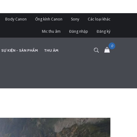
Body Canon
Ống kính Canon
Sony
Các loại khác
Mic thu âm
Đăng nhập
Đăng ký
 SỰ KIỆN - SẢN PHẨM
THU ÂM