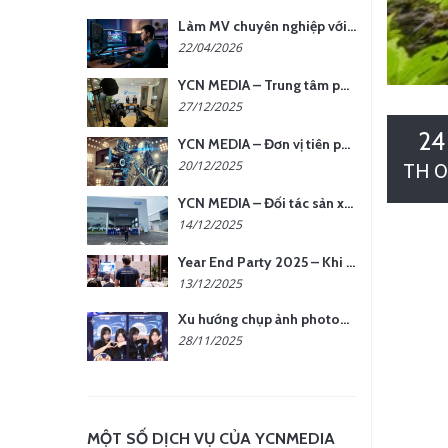
Làm MV chuyên nghiệp với chi phí tối ưu: nên chọn quay thực tế hay video AI?
22/04/2026
YCN MEDIA – Trung tâm phụ kiện quay chụp tại Hà Nội
27/12/2025
24
YCN MEDIA – Đơn vị tiên phong sản xuất hình ảnh & âm thanh bằng AI tại Hà Nội
20/12/2025
TH 0
YCN MEDIA – Đối tác sản xuất hình ảnh chuyên nghiệp cho doanh nghiệp tại Hà Nội
14/12/2025
Year End Party 2025 – Khi Khoảnh Khắc Trở Thành Dấu Ấn | Gói Ưu Đãi Tháng 12 Từ YCN Media
13/12/2025
Xu hướng chụp ảnh photobooth tại các sự kiện hiện nay
28/11/2025
MỘT SỐ DỊCH VỤ CỦA YCNMEDIA