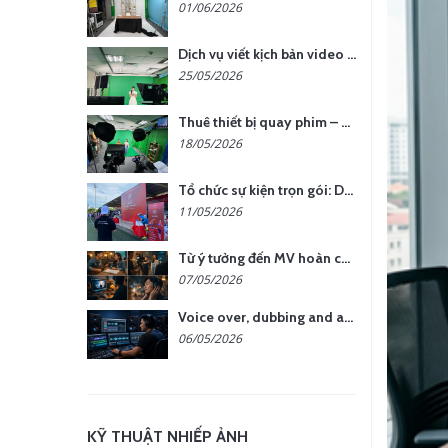
01/06/2026
Dịch vụ viết kịch bản video – Bước quan trọng quyết định thành công nội dung
25/05/2026
Thuê thiết bị quay phim – chụp ảnh: Giải pháp tối ưu chi phí cho doanh nghiệp
18/05/2026
Tổ chức sự kiện trọn gói: Doanh nghiệp được gì khi chọn đơn vị chuyên nghiệp?
11/05/2026
Từ ý tưởng đến MV hoàn chỉnh: giải pháp trọn gói tại YCN Media
07/05/2026
Voice over, dubbing and audio production services in Vietnam for global content
06/05/2026
KỸ THUẬT NHIẾP ẢNH