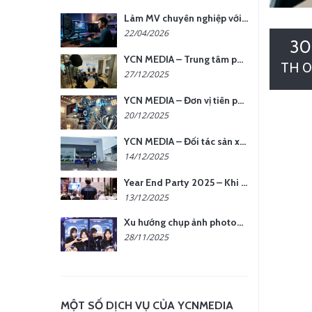
Làm MV chuyên nghiệp với chi phí tối ưu: nên chọn quay thực tế hay video AI?
22/04/2026
30
YCN MEDIA – Trung tâm phụ kiện quay chụp tại Hà Nội
TH 0
27/12/2025
YCN MEDIA – Đơn vị tiên phong sản xuất hình ảnh & âm thanh bằng AI tại Hà Nội
20/12/2025
YCN MEDIA – Đối tác sản xuất hình ảnh chuyên nghiệp cho doanh nghiệp tại Hà Nội
14/12/2025
Year End Party 2025 – Khi Khoảnh Khắc Trở Thành Dấu Ấn | Gói Ưu Đãi Tháng 12 Từ YCN Media
13/12/2025
Xu hướng chụp ảnh photobooth tại các sự kiện hiện nay
28/11/2025
MỘT SỐ DỊCH VỤ CỦA YCNMEDIA