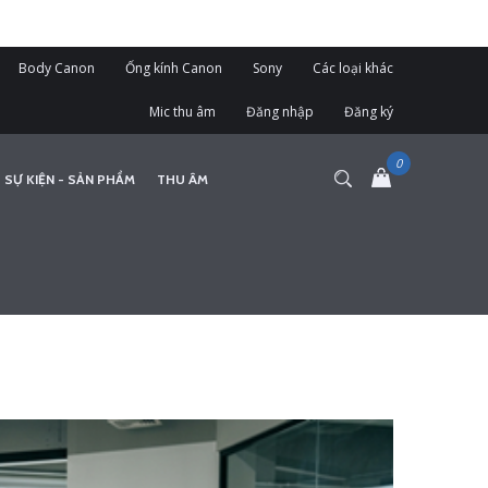
Body Canon
Ống kính Canon
Sony
Các loại khác
Mic thu âm
Đăng nhập
Đăng ký
 SỰ KIỆN - SẢN PHẨM
THU ÂM