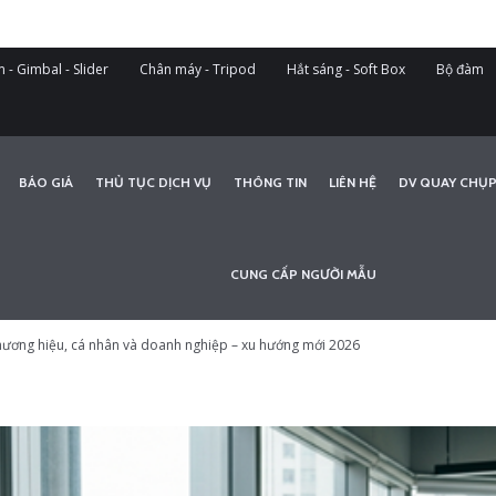
 - Gimbal - Slider
Chân máy - Tripod
Hắt sáng - Soft Box
Bộ đàm
BÁO GIÁ
THỦ TỤC DỊCH VỤ
THÔNG TIN
LIÊN HỆ
DV QUAY CHỤP
CUNG CẤP NGƯỜI MẪU
hương hiệu, cá nhân và doanh nghiệp – xu hướng mới 2026