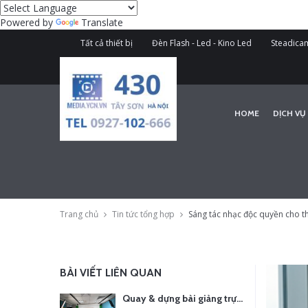
Powered by
Translate
Tất cả thiết bị
Đèn Flash - Led - Kino Led
Steadicam
HOME
DỊCH VỤ
Trang chủ
Tin tức tổng hợp
Sáng tác nhạc độc quyền cho t
BÀI VIẾT LIÊN QUAN
Quay & dựng bài giảng trực tuyến – Xu hướng đào tạo thời đại số