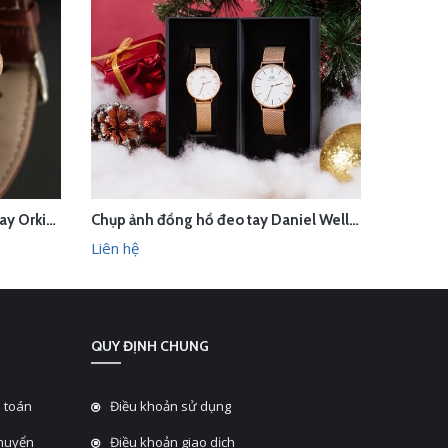
Quay quảng cáo đồng hồ đeo tay Orkina trong studio Hà Nội
Chụp ảnh đồng hồ đeo tay Daniel Wellington concept Giáng sinh trong studio Hà Nội
LIÊN HỆ
L
HANH
XEM NHANH
Liên hệ
Liên hệ
QUY ĐỊNH CHUNG
 toán
Điều khoản sử dụng
chuyển
Điều khoản giao dịch