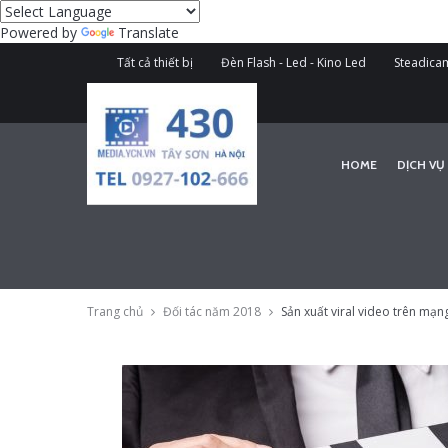
Powered by
Translate
Tất cả thiết bị
Đèn Flash - Led - Kino Led
Steadicam
HOME
DỊCH VỤ
Trang chủ
Đối tác năm 2018
Sản xuất viral video trên mạn