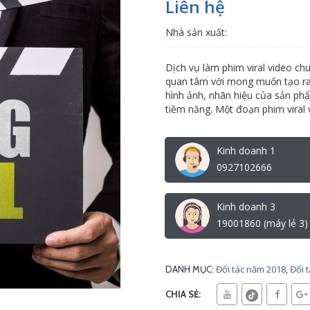
Liên hệ
Nhà sản xuất:
Dịch vụ làm phim viral video ch
quan tâm với mong muốn tạo ra 
hình ảnh, nhãn hiệu của sản ph
tiềm năng. Một đoạn phim viral v
Kinh doanh 1
0927102666
Kinh doanh 3
19001860 (máy lẻ 3)
Đối tác năm 2018
,
Đối 
DANH MỤC:
CHIA SẺ: