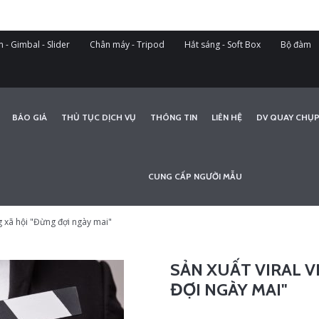
 - Gimbal - Slider
Chân máy - Tripod
Hắt sáng - Soft Box
Bộ đàm
BÁO GIÁ
THỦ TỤC DỊCH VỤ
THÔNG TIN
LIÊN HỆ
DV QUAY CHỤP
CUNG CẤP NGƯỜI MẪU
g xã hội "Đừng đợi ngày mai"
SẢN XUẤT VIRAL 
ĐỢI NGÀY MAI"