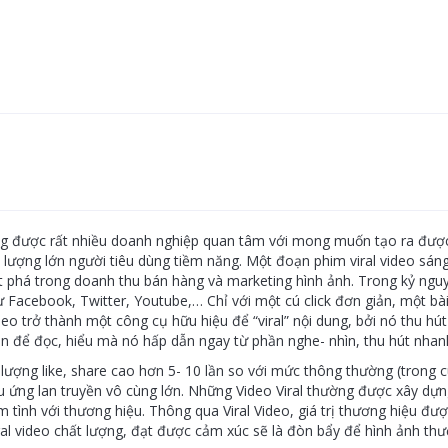
ng được rất nhiều doanh nghiệp quan tâm với mong muốn tạo ra được 
lượng lớn người tiêu dùng tiềm năng. Một đoạn phim viral video sán
t phá trong doanh thu bán hàng và marketing hình ảnh. Trong kỷ nguyê
 Facebook, Twitter, Youtube,… Chỉ với một cú click đơn giản, một bà
video trở thành một công cụ hữu hiệu để “viral” nội dung, bởi nó thu 
an để đọc, hiểu mà nó hấp dẫn ngay từ phần nghe- nhìn, thu hút nhanh
, lượng like, share cao hơn 5- 10 lần so với mức thông thường (trong c
g lan truyền vô cùng lớn. Những Video Viral thường được xây dựng l
ình với thương hiệu. Thông qua Viral Video, giá trị thương hiệu đượ
iral video chất lượng, đạt được cảm xúc sẽ là đòn bẩy để hình ảnh th