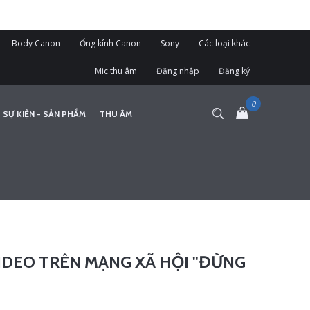
Body Canon
Ống kính Canon
Sony
Các loại khác
Mic thu âm
Đăng nhập
Đăng ký
 SỰ KIỆN - SẢN PHẨM
THU ÂM
VIDEO TRÊN MẠNG XÃ HỘI "ĐỪNG