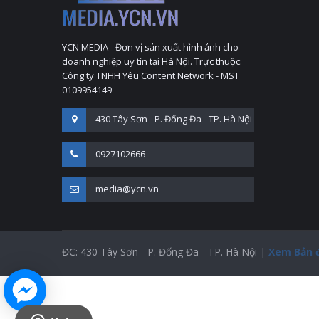
YCN MEDIA - Đơn vị sản xuất hình ảnh cho
doanh nghiệp uy tín tại Hà Nội. Trực thuộc:
Công ty TNHH Yêu Content Network - MST
0109954149
430 Tây Sơn - P. Đống Đa - TP. Hà Nội
0927102666
media@ycn.vn
ĐC: 430 Tây Sơn - P. Đống Đa - TP. Hà Nội |
Xem Bản 