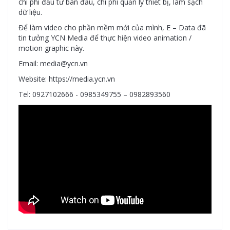
chi phí đầu tư ban đầu, chi phí quản lý thiết bị, làm sạch
dữ liệu.
Để làm video cho phần mềm mới của mình, E – Data đã
tin tưởng YCN Media để thực hiện video animation /
motion graphic này.
Email: media@ycn.vn
Website: https://media.ycn.vn
Tel: 0927102666 - 0985349755 – 0982893560