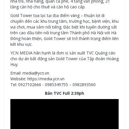
nhà trẻ, nhà hàng, quán cà phê, 4 tầng văn phòng, 21
tầng căn hộ cho thuê và căn hộ cao cấp.
Gold Tower tọa lạc tại địa điểm vàng – thuận lợi di
chuyển đến các khu trung tâm, trường học, bệnh viện, khu
vui chơi, mua sắm nổi tiếng. Đặc biệt khi tuyến đường sắt
trên cao đầu tiên nối trung tâm Thành phố Hà Nội với Hà
Đông hoàn thiện, Gold Tower sẽ trở thành trọng điểm liên
kết khu vực.
YCN MEDIA hân hạnh là đơn vị sản xuất TVC Quảng cáo
cho dự án bất động sản Gold Tower của Tập đoàn Hoàng
Huy.
Email: media@ycn.vn
Website: https://media.ycn.vn
Tel: 0927102666 - 0985349755 – 0982893560
Bản TVC Full 2:30ph