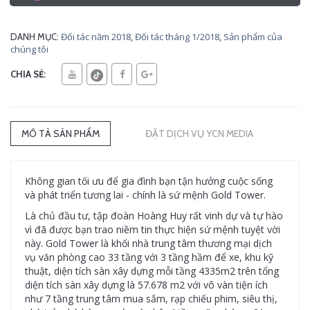
Đối tác năm 2018
,
Đối tác tháng 1/2018
,
Sản phẩm của
DANH MỤC:
chúng tôi
CHIA SẺ:
MÔ TẢ SẢN PHẨM
ĐẶT DỊCH VỤ YCN MEDIA
Không gian tối ưu để gia đình bạn tận hưởng cuộc sống
và phát triển tương lai - chính là sứ mệnh Gold Tower.
Là chủ đầu tư, tập đoàn Hoàng Huy rất vinh dự và tự hào
vì đã được bạn trao niềm tin thực hiện sứ mệnh tuyệt vời
này. Gold Tower là khối nhà trung tâm thương mại dịch
vụ văn phòng cao 33 tầng với 3 tầng hầm để xe, khu kỹ
thuật, diện tích sàn xây dựng mỗi tầng 4335m2 trên tổng
diện tích sàn xây dựng là 57.678 m2 với vô vàn tiện ích
như 7 tầng trung tâm mua sắm, rạp chiếu phim, siêu thị,