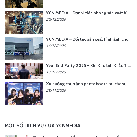
YCN MEDIA – Đơn vị tiên phong sản xuất hình ảnh & âm thanh bằng AI tại Hà Nội
20/12/2025
YCN MEDIA – Đối tác sản xuất hình ảnh chuyên nghiệp cho doanh nghiệp tại Hà Nội
14/12/2025
Year End Party 2025 – Khi Khoảnh Khắc Trở Thành Dấu Ấn | Gói Ưu Đãi Tháng 12 Từ YCN Media
13/12/2025
Xu hướng chụp ảnh photobooth tại các sự kiện hiện nay
28/11/2025
MỘT SỐ DỊCH VỤ CỦA YCNMEDIA