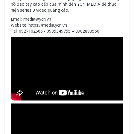
hồ đeo tay cao cấp của mình đến YCN MEDIA để thực
hiện series 3 video quảng cáo.
Email: media@ycn.vn
Website: https://media.ycn.vn
Tel: 0927102666 - 0985349755 – 0982893560